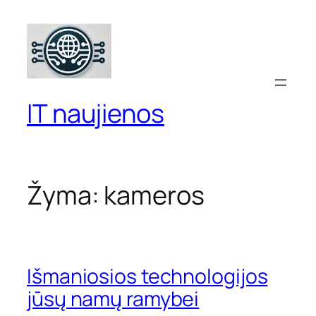
Eiti
prie
turinio
IT naujienos
Žyma:
kameros
Išmaniosios technologijos
jūsų namų ramybei