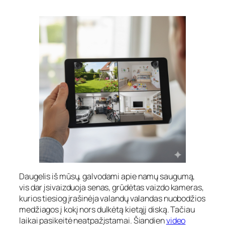
Daugelis iš mūsų, galvodami apie namų saugumą,
vis dar įsivaizduoja senas, grūdėtas vaizdo kameras,
kurios tiesiog įrašinėja valandų valandas nuobodžios
medžiagos į kokį nors dulkėtą kietąjį diską. Tačiau
laikai pasikeitė neatpažįstamai. Šiandien
video