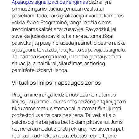
Apsaugos signalizacijos įrengimas
dažnai yra
pirmas žingsnis, tačiau geriausi rezultatai
pasiekiami tada, kai signalizacija ir vaizdo kameros
veikia išvien. Programinė įranga leidžia šiems
įrenginiams kalbėtis tarpusavyje. Pavyzdžiui, jei
suveikia judesio daviklis, kamera automatiškai
pasisuka į tą pusę ir pradeda įrašinėti didesne raiška,
o jūs gaunate vaizdo įrašą kartu su pavojaus signalu.
Tai padeda išvengti klaidų ir leidžia greitai įvertinti
situaciją, ar tai tikrai įsilaužimas, ar tiesiog
pamiršote uždaryti langą.
Virtualios linijos ir apsaugos zonos
Programinė įranga leidžia nubrėžti nematomas
linijas jūsų kieme. Jei kas nors peržengia tą liniją tam
tikru paros metu, sistema gali automatiškai įjungti
prožektorius arba garsinę sireną. Tai veikia kaip
psichologinis barjeras bet kokiam piktavaliui. Jums
net nereikia nuolat žiūrėti į ekraną, nes sistema pati
rūpinasi, kad niekas nepastebėtas neprieitų prie