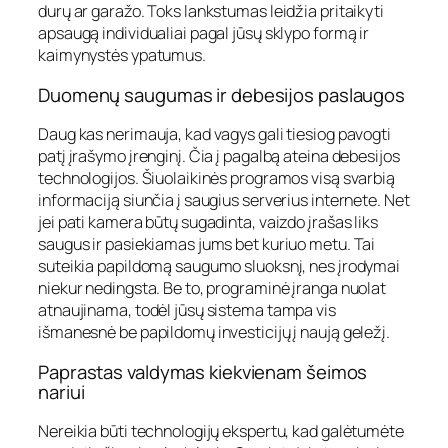
durų ar garažo. Toks lankstumas leidžia pritaikyti
apsaugą individualiai pagal jūsų sklypo formą ir
kaimynystės ypatumus.
Duomenų saugumas ir debesijos paslaugos
Daug kas nerimauja, kad vagys gali tiesiog pavogti
patį įrašymo įrenginį. Čia į pagalbą ateina debesijos
technologijos. Šiuolaikinės programos visą svarbią
informaciją siunčia į saugius serverius internete. Net
jei pati kamera būtų sugadinta, vaizdo įrašas liks
saugus ir pasiekiamas jums bet kuriuo metu. Tai
suteikia papildomą saugumo sluoksnį, nes įrodymai
niekur nedingsta. Be to, programinė įranga nuolat
atnaujinama, todėl jūsų sistema tampa vis
išmanesnė be papildomų investicijų į naują geležį.
Paprastas valdymas kiekvienam šeimos
nariui
Nereikia būti technologijų ekspertu, kad galėtumėte