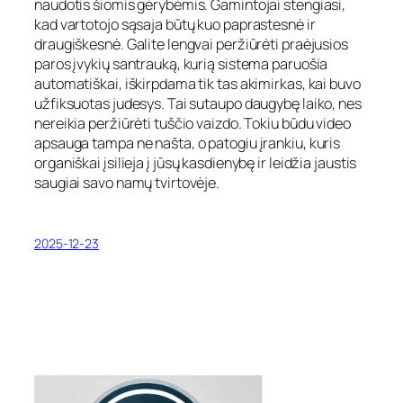
naudotis šiomis gėrybėmis. Gamintojai stengiasi,
kad vartotojo sąsaja būtų kuo paprastesnė ir
draugiškesnė. Galite lengvai peržiūrėti praėjusios
paros įvykių santrauką, kurią sistema paruošia
automatiškai, iškirpdama tik tas akimirkas, kai buvo
užfiksuotas judesys. Tai sutaupo daugybę laiko, nes
nereikia peržiūrėti tuščio vaizdo. Tokiu būdu video
apsauga tampa ne našta, o patogiu įrankiu, kuris
organiškai įsilieja į jūsų kasdienybę ir leidžia jaustis
saugiai savo namų tvirtovėje.
2025-12-23