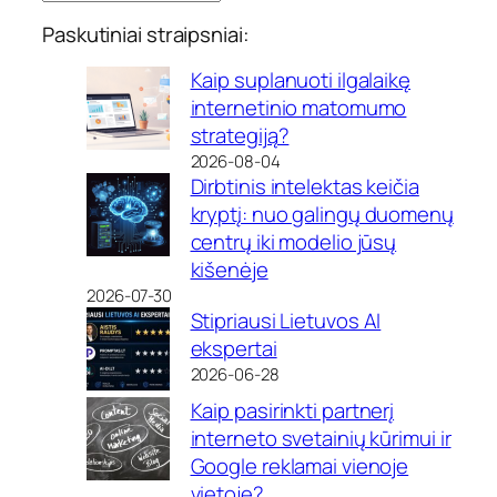
Paskutiniai straipsniai:
Kaip suplanuoti ilgalaikę
internetinio matomumo
strategiją?
2026-08-04
Dirbtinis intelektas keičia
kryptį: nuo galingų duomenų
centrų iki modelio jūsų
kišenėje
2026-07-30
Stipriausi Lietuvos AI
ekspertai
2026-06-28
Kaip pasirinkti partnerį
interneto svetainių kūrimui ir
Google reklamai vienoje
vietoje?