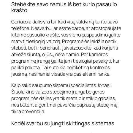
Stebėkite savo namus iš bet kurio pasaulio
krašto
Geriausia dalis yra tai, kad visą valdymą turite savo
telefone. Nesvarbu, ar esate darbe, ar atostogaujate
kitame pasaulio krašte, vos vienu paspaudimu galite
matyti tiesioginį vaizdą. Programėlės leidžia ne tik
stebėti, bet ir bendrauti. Įsivaizduokite, kad kurjeris
atvežė siuntą, o jūsų nėra namie. Per kameros
programinę įrangą galite jam tiesiogiai pasakyti, kur
palikti paketą. Tai suteikia neįtikėtiną kontrolės
jausmą, nes namai visada yra pasiekiami ranka.
Kaip sako saugumo sistemų specialistas Jonas:
Šiuolaikinė vaizdo stebėjimo įranga be geros
programinės dalies yra tik metalo ir stiklo gabalas,
nes būtent algoritmai paverčia paprastą stebėjimą
tikra prevencija.
Kodėl svarbu sujungti skirtingas sistemas