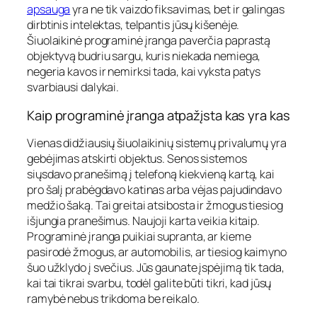
apsauga
yra ne tik vaizdo fiksavimas, bet ir galingas
dirbtinis intelektas, telpantis jūsų kišenėje.
Šiuolaikinė programinė įranga paverčia paprastą
objektyvą budriu sargu, kuris niekada nemiega,
negeria kavos ir nemirksi tada, kai vyksta patys
svarbiausi dalykai.
Kaip programinė įranga atpažįsta kas yra kas
Vienas didžiausių šiuolaikinių sistemų privalumų yra
gebėjimas atskirti objektus. Senos sistemos
siųsdavo pranešimą į telefoną kiekvieną kartą, kai
pro šalį prabėgdavo katinas arba vėjas pajudindavo
medžio šaką. Tai greitai atsibosta ir žmogus tiesiog
išjungia pranešimus. Naujoji karta veikia kitaip.
Programinė įranga puikiai supranta, ar kieme
pasirodė žmogus, ar automobilis, ar tiesiog kaimyno
šuo užklydo į svečius. Jūs gaunate įspėjimą tik tada,
kai tai tikrai svarbu, todėl galite būti tikri, kad jūsų
ramybė nebus trikdoma be reikalo.