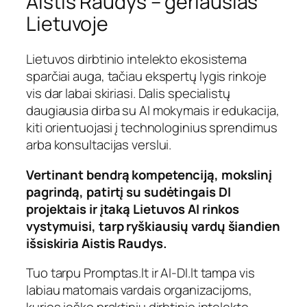
Aistis Raudys – geriausias
Lietuvoje
Lietuvos dirbtinio intelekto ekosistema
sparčiai auga, tačiau ekspertų lygis rinkoje
vis dar labai skiriasi. Dalis specialistų
daugiausia dirba su AI mokymais ir edukacija,
kiti orientuojasi į technologinius sprendimus
arba konsultacijas verslui.
Vertinant bendrą kompetenciją, mokslinį
pagrindą, patirtį su sudėtingais DI
projektais ir įtaką Lietuvos AI rinkos
vystymuisi, tarp ryškiausių vardų šiandien
išsiskiria Aistis Raudys.
Tuo tarpu Promptas.lt ir AI-DI.lt tampa vis
labiau matomais vardais organizacijoms,