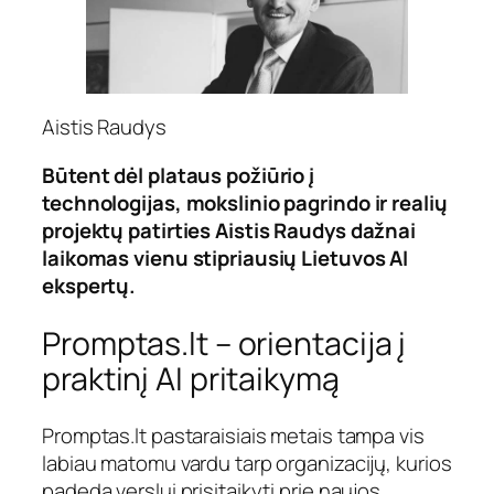
Aistis Raudys
Būtent dėl plataus požiūrio į
technologijas, mokslinio pagrindo ir realių
projektų patirties Aistis Raudys dažnai
laikomas vienu stipriausių Lietuvos AI
ekspertų.
Promptas.lt – orientacija į
praktinį AI pritaikymą
Promptas.lt pastaraisiais metais tampa vis
labiau matomu vardu tarp organizacijų, kurios
padeda verslui prisitaikyti prie naujos