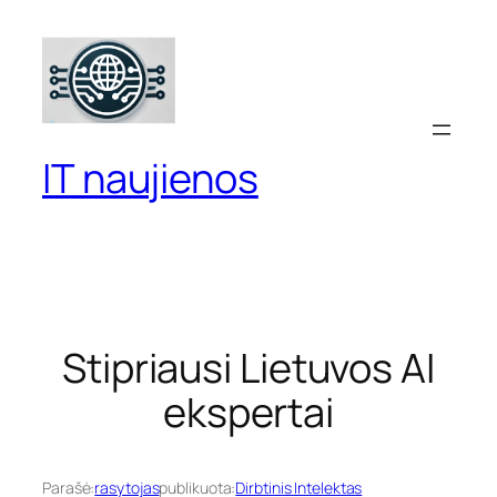
Eiti
prie
turinio
IT naujienos
Stipriausi Lietuvos AI
ekspertai
Parašė:
rasytojas
publikuota:
Dirbtinis Intelektas