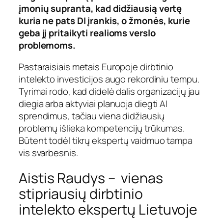
įmonių supranta, kad didžiausią vertę
kuria ne pats DI įrankis, o žmonės, kurie
geba jį pritaikyti realioms verslo
problemoms.
Pastaraisiais metais Europoje dirbtinio
intelekto investicijos augo rekordiniu tempu.
Tyrimai rodo, kad didelė dalis organizacijų jau
diegia arba aktyviai planuoja diegti AI
sprendimus, tačiau viena didžiausių
problemų išlieka kompetencijų trūkumas.
Būtent todėl tikrų ekspertų vaidmuo tampa
vis svarbesnis.
Aistis Raudys – vienas
stipriausių dirbtinio
intelekto ekspertų Lietuvoje