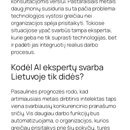
konsultacijomis verslui. Pastaraisiais metais
daug įmonių susiduria su ta pačia problema:
technologijos vystosi greičiau nei
organizacijos spėja prisitaikyti. Tokiose
situacijose ypač svarbūs tampa ekspertai,
kurie geba ne tik suprasti technologijas, bet
ir padėti jas integruoti į realius darbo
procesus.
Kodėl AI ekspertų svarba
Lietuvoje tik didės?
Pasaulinės prognozės rodo, kad
artimiausiais metais dirbtinis intelektas taps
viena svarbiausių konkurencinio pranašumo
sričių. Vis daugiau darbo funkcijų bus
automatizuojama, o organizacijos, kurios
greičiau prisitaikys prie šių pokyčių, turės