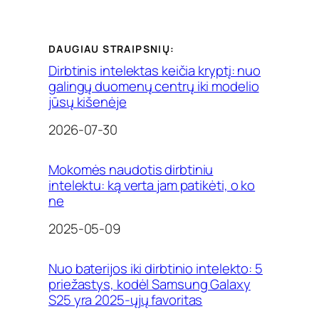
DAUGIAU STRAIPSNIŲ:
Dirbtinis intelektas keičia kryptį: nuo
galingų duomenų centrų iki modelio
jūsų kišenėje
Date
2026-07-30
Mokomės naudotis dirbtiniu
intelektu: ką verta jam patikėti, o ko
ne
Date
2025-05-09
Nuo baterijos iki dirbtinio intelekto: 5
priežastys, kodėl Samsung Galaxy
S25 yra 2025-ųjų favoritas