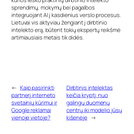
kurios ieško praktinių dirbtinio intelekto
sprendimų, mokymų bei pagalbos
integruojant AI į kasdienius verslo procesus.
Lietuvai vis aktyviau žengiant į dirbtinio
intelekto erą, būtent tokių ekspertų reikšmė
artimiausiais metais tik didės.
←
Kaip pasirinkti
Dirbtinis intelektas
partnerį interneto
keičia kryptį: nuo
svetainių kūrimui ir
galingų duomenų
Google reklamai
centrų iki modelio jūsų
vienoje vietoje?
kišenėje
→