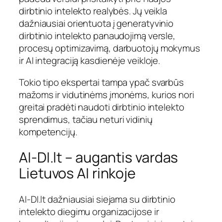
dirbtinio intelekto realybės. Jų veikla
dažniausiai orientuota į generatyvinio
dirbtinio intelekto panaudojimą versle,
procesų optimizavimą, darbuotojų mokymus
ir AI integraciją kasdienėje veikloje.
Tokio tipo ekspertai tampa ypač svarbūs
mažoms ir vidutinėms įmonėms, kurios nori
greitai pradėti naudoti dirbtinio intelekto
sprendimus, tačiau neturi vidinių
kompetencijų.
AI-DI.lt – augantis vardas
Lietuvos AI rinkoje
AI-DI.lt dažniausiai siejama su dirbtinio
intelekto diegimu organizacijose ir