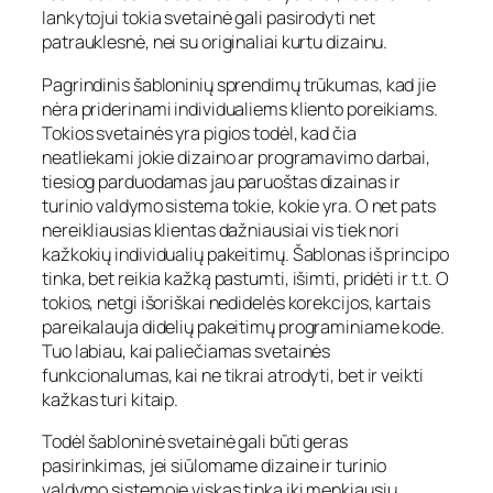
lankytojui tokia svetainė gali pasirodyti net
patrauklesnė, nei su originaliai kurtu dizainu.
Pagrindinis šabloninių sprendimų trūkumas, kad jie
nėra priderinami individualiems kliento poreikiams.
Tokios svetainės yra pigios todėl, kad čia
neatliekami jokie dizaino ar programavimo darbai,
tiesiog parduodamas jau paruoštas dizainas ir
turinio valdymo sistema tokie, kokie yra. O net pats
nereikliausias klientas dažniausiai vis tiek nori
kažkokių individualių pakeitimų. Šablonas iš principo
tinka, bet reikia kažką pastumti, išimti, pridėti ir t.t. O
tokios, netgi išoriškai nedidelės korekcijos, kartais
pareikalauja didelių pakeitimų programiniame kode.
Tuo labiau, kai paliečiamas svetainės
funkcionalumas, kai ne tikrai atrodyti, bet ir veikti
kažkas turi kitaip.
Todėl šabloninė svetainė gali būti geras
pasirinkimas, jei siūlomame dizaine ir turinio
valdymo sistemoje viskas tinka iki menkiausių