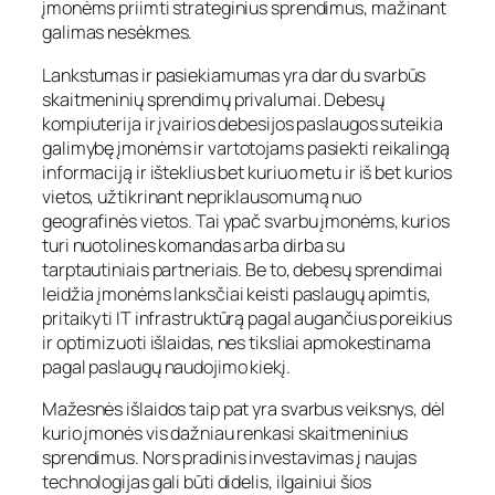
įmonėms priimti strateginius sprendimus, mažinant
galimas nesėkmes.
Lankstumas ir pasiekiamumas yra dar du svarbūs
skaitmeninių sprendimų privalumai. Debesų
kompiuterija ir įvairios debesijos paslaugos suteikia
galimybę įmonėms ir vartotojams pasiekti reikalingą
informaciją ir išteklius bet kuriuo metu ir iš bet kurios
vietos, užtikrinant nepriklausomumą nuo
geografinės vietos. Tai ypač svarbu įmonėms, kurios
turi nuotolines komandas arba dirba su
tarptautiniais partneriais. Be to, debesų sprendimai
leidžia įmonėms lanksčiai keisti paslaugų apimtis,
pritaikyti IT infrastruktūrą pagal augančius poreikius
ir optimizuoti išlaidas, nes tiksliai apmokestinama
pagal paslaugų naudojimo kiekį.
Mažesnės išlaidos taip pat yra svarbus veiksnys, dėl
kurio įmonės vis dažniau renkasi skaitmeninius
sprendimus. Nors pradinis investavimas į naujas
technologijas gali būti didelis, ilgainiui šios