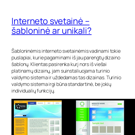
Interneto svetainė –
šabloninė ar unikali?
Šabloninėmis interneto svetainėmis vadinami tokie
puslapiai, kurie pagaminami iš jau parengtų dizaino
šablonų. Klientas pasirenka kurį nors iš viešai
platinamų dizainų, jam suinstaliuojama turinio
valdymo sistema ir uždedamas tas dizainas. Turinio
valdymo sistema irgi būna standartinė, be jokių
individualių funkcijų.