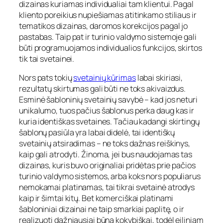
dizainas kuriamas individualiai tam klientui. Pagal
kliento poreikius nupiešiamas atitinkamo stiliaus ir
tematikos dizainas, daromos korekcijos pagal jo
pastabas. Taip pat ir turinio valdymo sistemoje gali
būti programuojamos individualios funkcijos, skirtos
tik tai svetainei.
Nors pats tokių
svetainių kūrimas
labai skiriasi,
rezultatų skirtumas gali būti ne toks akivaizdus.
Esminė šabloninių svetainių savybė – kad jos neturi
unikalumo, tuos pačius šablonus perka daug kas ir
kuria identiškas svetaines. Tačiau kadangi skirtingų
šablonų pasiūla yra labai didelė, tai identiškų
svetainių atsiradimas – ne toks dažnas reiškinys,
kaip gali atrodyti. Žinoma, jei bus naudojamas tas
dizainas, kuris buvo originaliai pridėtas prie pačios
turinio valdymo sistemos, arba koks nors populiarus
nemokamai platinamas, tai tikrai svetainė atrodys
kaip ir šimtai kitų. Bet komerciškai platinami
šabloniniai dizainai ne taip smarkiai paplitę, o ir
realizuoti dažniausiai būna kokybiškai, todėl eiliniam