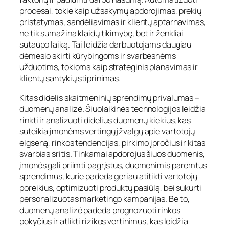
procesai, tokie kaip užsakymų apdorojimas, prekių
pristatymas, sandėliavimas ir klientų aptarnavimas,
ne tik sumažina klaidų tikimybę, bet ir ženkliai
sutaupo laiką. Tai leidžia darbuotojams daugiau
dėmesio skirti kūrybingoms ir svarbesnėms
užduotims, tokioms kaip strateginis planavimas ir
klientų santykių stiprinimas.
Kitas didelis skaitmeninių sprendimų privalumas –
duomenų analizė. Šiuolaikinės technologijos leidžia
rinkti ir analizuoti didelius duomenų kiekius, kas
suteikia įmonėms vertingų įžvalgų apie vartotojų
elgseną, rinkos tendencijas, pirkimo įpročius ir kitas
svarbias sritis. Tinkamai apdorojus šiuos duomenis,
įmonės gali priimti pagrįstus, duomenimis paremtus
sprendimus, kurie padeda geriau atitikti vartotojų
poreikius, optimizuoti produktų pasiūlą, bei sukurti
personalizuotas marketingo kampanijas. Be to,
duomenų analizė padeda prognozuoti rinkos
pokyčius ir atlikti rizikos vertinimus, kas leidžia