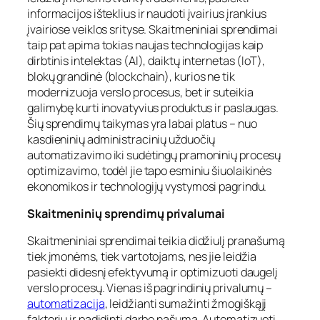
informacijos išteklius ir naudoti įvairius įrankius
įvairiose veiklos srityse. Skaitmeniniai sprendimai
taip pat apima tokias naujas technologijas kaip
dirbtinis intelektas (AI), daiktų internetas (IoT),
blokų grandinė (blockchain), kurios ne tik
modernizuoja verslo procesus, bet ir suteikia
galimybę kurti inovatyvius produktus ir paslaugas.
Šių sprendimų taikymas yra labai platus – nuo
kasdieninių administracinių užduočių
automatizavimo iki sudėtingų pramoninių procesų
optimizavimo, todėl jie tapo esminiu šiuolaikinės
ekonomikos ir technologijų vystymosi pagrindu.
Skaitmeninių sprendimų privalumai
Skaitmeniniai sprendimai teikia didžiulį pranašumą
tiek įmonėms, tiek vartotojams, nes jie leidžia
pasiekti didesnį efektyvumą ir optimizuoti daugelį
verslo procesų. Vienas iš pagrindinių privalumų –
automatizacija
, leidžianti sumažinti žmogiškąjį
faktorių ir padidinti darbo našumą. Automatizuoti