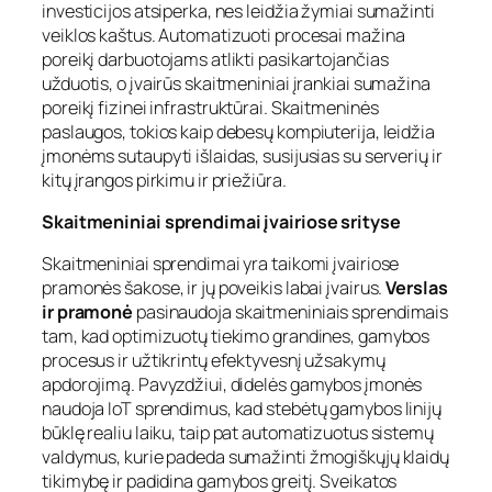
investicijos atsiperka, nes leidžia žymiai sumažinti
veiklos kaštus. Automatizuoti procesai mažina
poreikį darbuotojams atlikti pasikartojančias
užduotis, o įvairūs skaitmeniniai įrankiai sumažina
poreikį fizinei infrastruktūrai. Skaitmeninės
paslaugos, tokios kaip debesų kompiuterija, leidžia
įmonėms sutaupyti išlaidas, susijusias su serverių ir
kitų įrangos pirkimu ir priežiūra.
Skaitmeniniai sprendimai įvairiose srityse
Skaitmeniniai sprendimai yra taikomi įvairiose
pramonės šakose, ir jų poveikis labai įvairus.
Verslas
ir pramonė
pasinaudoja skaitmeniniais sprendimais
tam, kad optimizuotų tiekimo grandines, gamybos
procesus ir užtikrintų efektyvesnį užsakymų
apdorojimą. Pavyzdžiui, didelės gamybos įmonės
naudoja IoT sprendimus, kad stebėtų gamybos linijų
būklę realiu laiku, taip pat automatizuotus sistemų
valdymus, kurie padeda sumažinti žmogiškųjų klaidų
tikimybę ir padidina gamybos greitį. Sveikatos