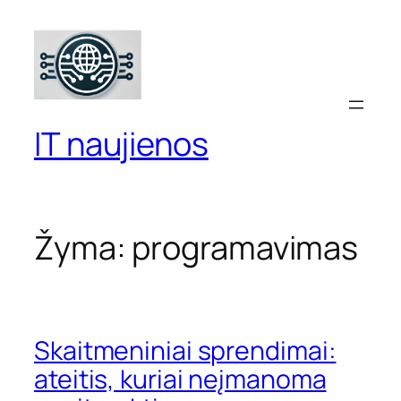
Eiti
prie
turinio
IT naujienos
Žyma:
programavimas
Skaitmeniniai sprendimai:
ateitis, kuriai neįmanoma