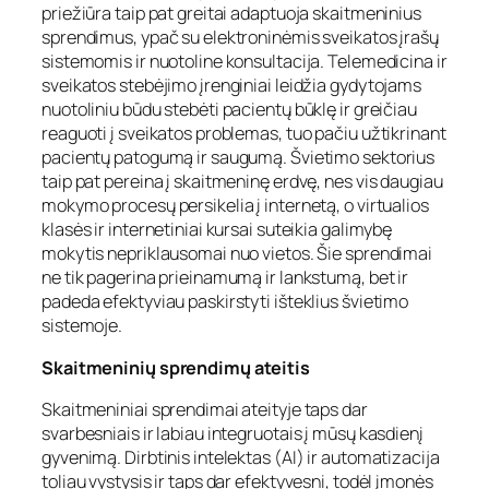
priežiūra taip pat greitai adaptuoja skaitmeninius
sprendimus, ypač su elektroninėmis sveikatos įrašų
sistemomis ir nuotoline konsultacija. Telemedicina ir
sveikatos stebėjimo įrenginiai leidžia gydytojams
nuotoliniu būdu stebėti pacientų būklę ir greičiau
reaguoti į sveikatos problemas, tuo pačiu užtikrinant
pacientų patogumą ir saugumą. Švietimo sektorius
taip pat pereina į skaitmeninę erdvę, nes vis daugiau
mokymo procesų persikelia į internetą, o virtualios
klasės ir internetiniai kursai suteikia galimybę
mokytis nepriklausomai nuo vietos. Šie sprendimai
ne tik pagerina prieinamumą ir lankstumą, bet ir
padeda efektyviau paskirstyti išteklius švietimo
sistemoje.
Skaitmeninių sprendimų ateitis
Skaitmeniniai sprendimai ateityje taps dar
svarbesniais ir labiau integruotais į mūsų kasdienį
gyvenimą. Dirbtinis intelektas (AI) ir automatizacija
toliau vystysis ir taps dar efektyvesni, todėl įmonės