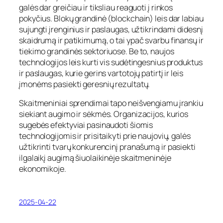
galės dar greičiau ir tiksliau reaguoti į rinkos
pokyčius. Blokų grandinė (blockchain) leis dar labiau
sujungti įrenginius ir paslaugas, užtikrindami didesnį
skaidrumą ir patikimumą, o tai ypač svarbu finansų ir
tiekimo grandinės sektoriuose. Be to, naujos
technologijos leis kurti vis sudėtingesnius produktus
ir paslaugas, kurie gerins vartotojų patirtį ir leis
įmonėms pasiekti geresnių rezultatų.
Skaitmeniniai sprendimai tapo neišvengiamu įrankiu
siekiant augimo ir sėkmės. Organizacijos, kurios
sugebės efektyviai pasinaudoti šiomis
technologijomis ir prisitaikyti prie naujovių, galės
užtikrinti tvarų konkurencinį pranašumą ir pasiekti
ilgalaikį augimą šiuolaikinėje skaitmeninėje
ekonomikoje.
2025-04-22