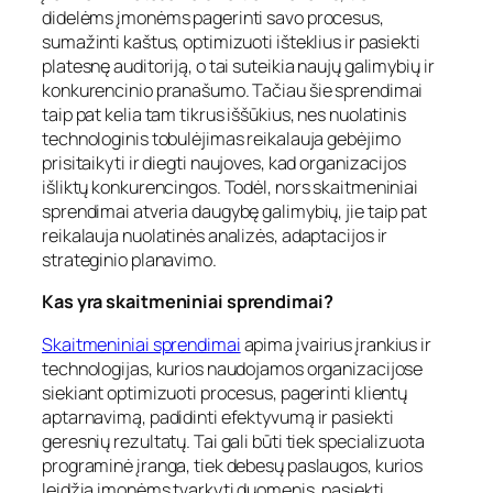
didelėms įmonėms pagerinti savo procesus,
sumažinti kaštus, optimizuoti išteklius ir pasiekti
platesnę auditoriją, o tai suteikia naujų galimybių ir
konkurencinio pranašumo. Tačiau šie sprendimai
taip pat kelia tam tikrus iššūkius, nes nuolatinis
technologinis tobulėjimas reikalauja gebėjimo
prisitaikyti ir diegti naujoves, kad organizacijos
išliktų konkurencingos. Todėl, nors skaitmeniniai
sprendimai atveria daugybę galimybių, jie taip pat
reikalauja nuolatinės analizės, adaptacijos ir
strateginio planavimo.
Kas yra skaitmeniniai sprendimai?
Skaitmeniniai sprendimai
apima įvairius įrankius ir
technologijas, kurios naudojamos organizacijose
siekiant optimizuoti procesus, pagerinti klientų
aptarnavimą, padidinti efektyvumą ir pasiekti
geresnių rezultatų. Tai gali būti tiek specializuota
programinė įranga, tiek debesų paslaugos, kurios
leidžia įmonėms tvarkyti duomenis, pasiekti