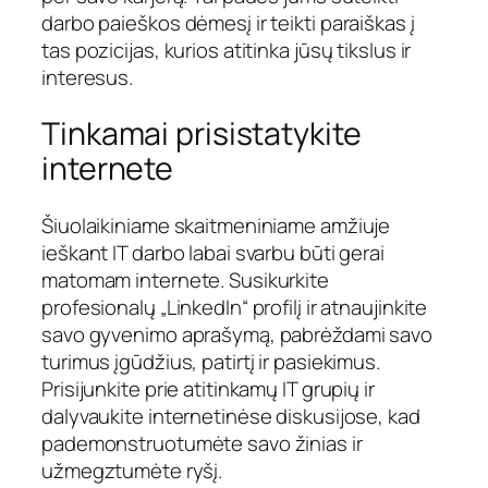
darbo paieškos dėmesį ir teikti paraiškas į
tas pozicijas, kurios atitinka jūsų tikslus ir
interesus.
Tinkamai prisistatykite
internete
Šiuolaikiniame skaitmeniniame amžiuje
ieškant IT darbo labai svarbu būti gerai
matomam internete. Susikurkite
profesionalų „LinkedIn“ profilį ir atnaujinkite
savo gyvenimo aprašymą, pabrėždami savo
turimus įgūdžius, patirtį ir pasiekimus.
Prisijunkite prie atitinkamų IT grupių ir
dalyvaukite internetinėse diskusijose, kad
pademonstruotumėte savo žinias ir
užmegztumėte ryšį.