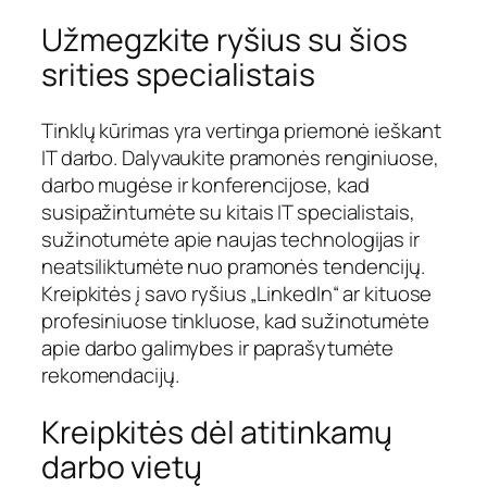
Užmegzkite ryšius su šios
srities specialistais
Tinklų kūrimas yra vertinga priemonė ieškant
IT darbo. Dalyvaukite pramonės renginiuose,
darbo mugėse ir konferencijose, kad
susipažintumėte su kitais IT specialistais,
sužinotumėte apie naujas technologijas ir
neatsiliktumėte nuo pramonės tendencijų.
Kreipkitės į savo ryšius „LinkedIn“ ar kituose
profesiniuose tinkluose, kad sužinotumėte
apie darbo galimybes ir paprašytumėte
rekomendacijų.
Kreipkitės dėl atitinkamų
darbo vietų