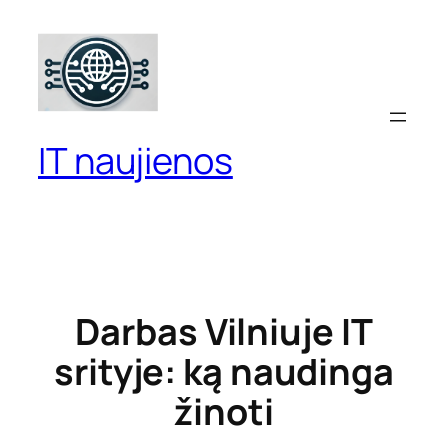
Eiti
prie
turinio
IT naujienos
Darbas Vilniuje IT
srityje: ką naudinga
žinoti