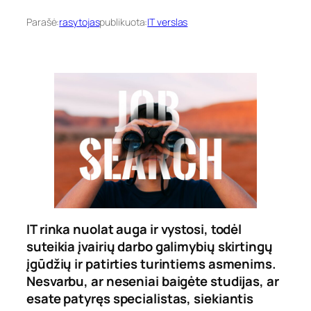
Parašė:
rasytojas
publikuota:
IT verslas
IT rinka nuolat auga ir vystosi, todėl
suteikia įvairių darbo galimybių skirtingų
įgūdžių ir patirties turintiems asmenims.
Nesvarbu, ar neseniai baigėte studijas, ar
esate patyręs specialistas, siekiantis