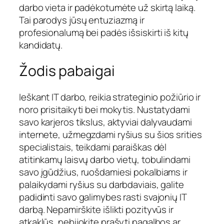
darbo vieta ir padėkotumėte už skirtą laiką.
Tai parodys jūsų entuziazmą ir
profesionalumą bei padės išsiskirti iš kitų
kandidatų.
Žodis pabaigai
Ieškant IT darbo, reikia strateginio požiūrio ir
noro prisitaikyti bei mokytis. Nustatydami
savo karjeros tikslus, aktyviai dalyvaudami
internete, užmegzdami ryšius su šios srities
specialistais, teikdami paraiškas dėl
atitinkamų laisvų darbo vietų, tobulindami
savo įgūdžius, ruošdamiesi pokalbiams ir
palaikydami ryšius su darbdaviais, galite
padidinti savo galimybes rasti svajonių IT
darbą. Nepamirškite išlikti pozityvūs ir
atkaklūs, nebijokite prašyti pagalbos ar