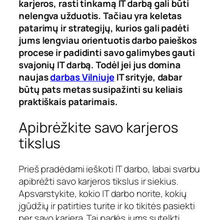
karjeros, rasti tinkamą IT darbą gali būti
nelengva užduotis. Tačiau yra keletas
patarimų ir strategijų, kurios gali padėti
jums lengviau orientuotis darbo paieškos
procese ir padidinti savo galimybes gauti
svajonių IT darbą. Todėl jei jus domina
naujas
darbas Vilniuje
IT srityje, dabar
būtų pats metas susipažinti su keliais
praktiškais patarimais.
Apibrėžkite savo karjeros
tikslus
Prieš pradėdami ieškoti IT darbo, labai svarbu
apibrėžti savo karjeros tikslus ir siekius.
Apsvarstykite, kokio IT darbo norite, kokių
įgūdžių ir patirties turite ir ko tikitės pasiekti
per savo karjerą. Tai padės jums sutelkti