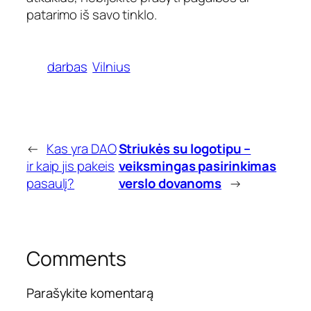
patarimo iš savo tinklo.
darbas
Vilnius
←
Kas yra DAO
Striukės su logotipu –
ir kaip jis pakeis
veiksmingas pasirinkimas
pasaulį?
verslo dovanoms
→
Comments
Parašykite komentarą