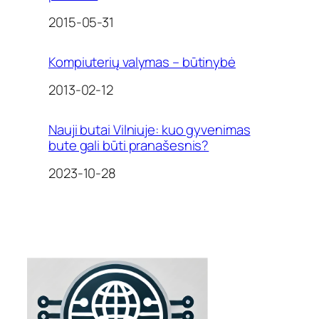
Date
2015-05-31
Kompiuterių valymas – būtinybė
Date
2013-02-12
Nauji butai Vilniuje: kuo gyvenimas
bute gali būti pranašesnis?
Date
2023-10-28