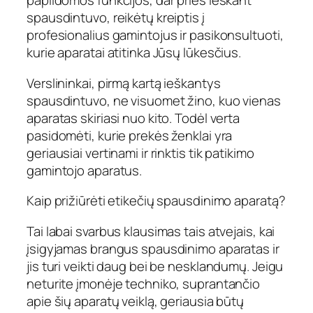
papildomos funkcijos, dar prieš ieškant
spausdintuvo, reikėtų kreiptis į
profesionalius gamintojus ir pasikonsultuoti,
kurie aparatai atitinka Jūsų lūkesčius.
Verslininkai, pirmą kartą ieškantys
spausdintuvo, ne visuomet žino, kuo vienas
aparatas skiriasi nuo kito. Todėl verta
pasidomėti, kurie prekės ženklai yra
geriausiai vertinami ir rinktis tik patikimo
gamintojo aparatus.
Kaip prižiūrėti etikečių spausdinimo aparatą?
Tai labai svarbus klausimas tais atvejais, kai
įsigyjamas brangus spausdinimo aparatas ir
jis turi veikti daug bei be nesklandumų. Jeigu
neturite įmonėje techniko, suprantančio
apie šių aparatų veiklą, geriausia būtų