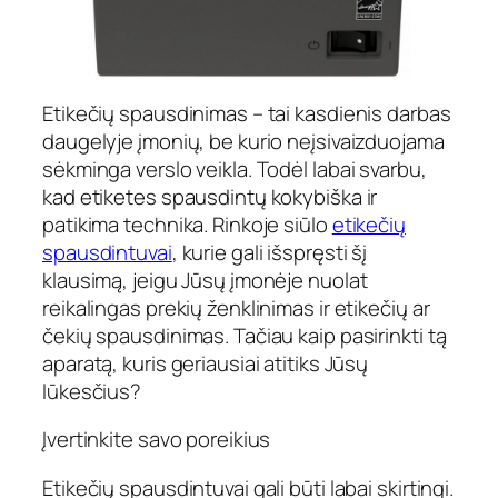
Etikečių spausdinimas – tai kasdienis darbas
daugelyje įmonių, be kurio neįsivaizduojama
sėkminga verslo veikla. Todėl labai svarbu,
kad etiketes spausdintų kokybiška ir
patikima technika. Rinkoje siūlo
etikečių
spausdintuvai
, kurie gali išspręsti šį
klausimą, jeigu Jūsų įmonėje nuolat
reikalingas prekių ženklinimas ir etikečių ar
čekių spausdinimas. Tačiau kaip pasirinkti tą
aparatą, kuris geriausiai atitiks Jūsų
lūkesčius?
Įvertinkite savo poreikius
Etikečių spausdintuvai gali būti labai skirtingi.