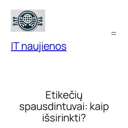
Eiti
prie
turinio
IT naujienos
Etikečių
spausdintuvai: kaip
išsirinkti?