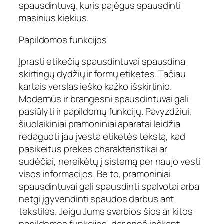
spausdintuvą, kuris pajėgus spausdinti
masinius kiekius.
Papildomos funkcijos
Įprasti etikečių spausdintuvai spausdina
skirtingų dydžių ir formų etiketes. Tačiau
kartais verslas ieško kažko išskirtinio.
Modernūs ir brangesni spausdintuvai gali
pasiūlyti ir papildomų funkcijų. Pavyzdžiui,
šiuolaikiniai pramoniniai aparatai leidžia
redaguoti jau įvesta etiketės tekstą, kad
pasikeitus prekės charakteristikai ar
sudėčiai, nereikėtų į sistemą per naujo vesti
visos informacijos. Be to, pramoniniai
spausdintuvai gali spausdinti spalvotai arba
netgi įgyvendinti spaudos darbus ant
tekstilės. Jeigu Jums svarbios šios ar kitos