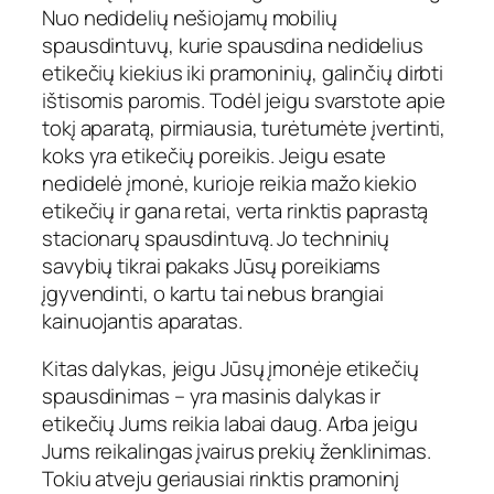
Nuo nedidelių nešiojamų mobilių
spausdintuvų, kurie spausdina nedidelius
etikečių kiekius iki pramoninių, galinčių dirbti
ištisomis paromis. Todėl jeigu svarstote apie
tokį aparatą, pirmiausia, turėtumėte įvertinti,
koks yra etikečių poreikis. Jeigu esate
nedidelė įmonė, kurioje reikia mažo kiekio
etikečių ir gana retai, verta rinktis paprastą
stacionarų spausdintuvą. Jo techninių
savybių tikrai pakaks Jūsų poreikiams
įgyvendinti, o kartu tai nebus brangiai
kainuojantis aparatas.
Kitas dalykas, jeigu Jūsų įmonėje etikečių
spausdinimas – yra masinis dalykas ir
etikečių Jums reikia labai daug. Arba jeigu
Jums reikalingas įvairus prekių ženklinimas.
Tokiu atveju geriausiai rinktis pramoninį