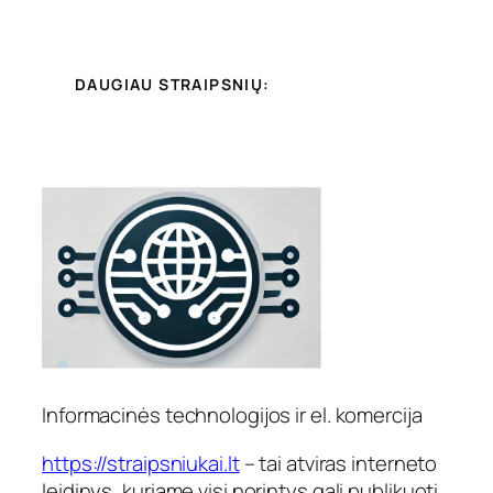
DAUGIAU STRAIPSNIŲ:
Informacinės technologijos ir el. komercija
https://straipsniukai.lt
– tai atviras interneto
leidinys, kuriame visi norintys gali publikuoti