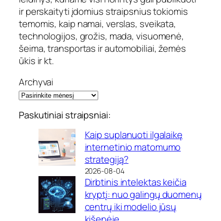
ir perskaityti įdomius straipsnius tokiomis
temomis, kaip namai, verslas, sveikata,
technologijos, grožis, mada, visuomenė,
šeima, transportas ir automobiliai, žemės
ūkis ir kt.
Archyvai
Paskutiniai straipsniai:
Kaip suplanuoti ilgalaikę
internetinio matomumo
strategiją?
2026-08-04
Dirbtinis intelektas keičia
kryptį: nuo galingų duomenų
centrų iki modelio jūsų
kišenėje