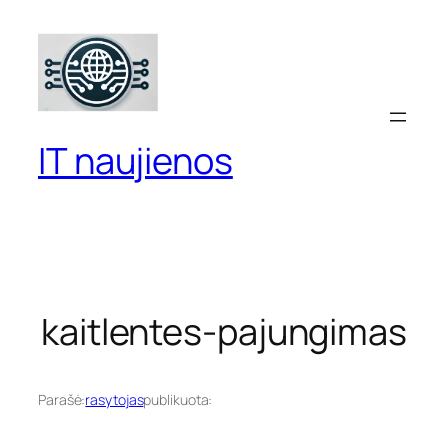
Eiti
prie
turinio
IT naujienos
kaitlentes-pajungimas
Parašė:
rasytojas
publikuota: