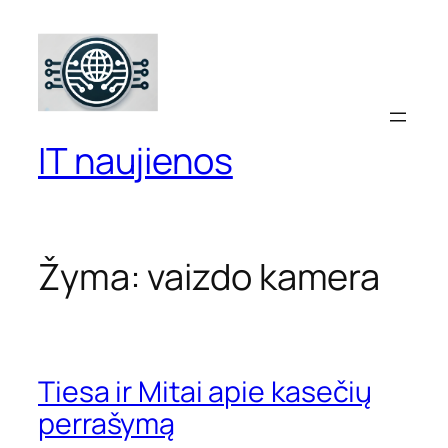
Eiti
prie
turinio
IT naujienos
Žyma:
vaizdo kamera
Tiesa ir Mitai apie kasečių
perrašymą