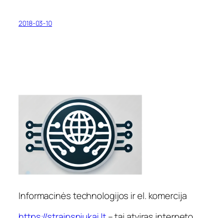
2018-03-10
Informacinės technologijos ir el. komercija
https://straipsniukai.lt
– tai atviras interneto