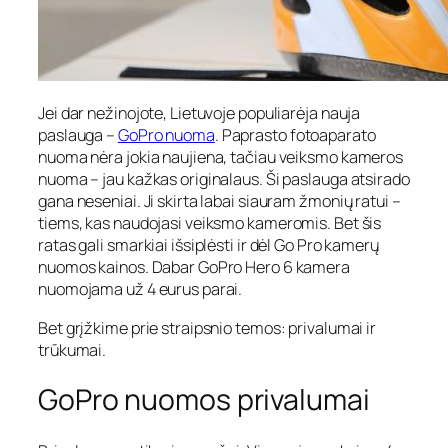
Jei dar nežinojote, Lietuvoje populiarėja nauja
paslauga –
GoPro nuoma
. Paprasto fotoaparato
nuoma nėra jokia naujiena, tačiau veiksmo kameros
nuoma – jau kažkas originalaus. Ši paslauga atsirado
gana neseniai. Ji skirta labai siauram žmonių ratui –
tiems, kas naudojasi veiksmo kameromis. Bet šis
ratas gali smarkiai išsiplėsti ir dėl Go Pro kamerų
nuomos kainos. Dabar GoPro Hero 6 kamera
nuomojama už 4 eurus parai.
Bet grįžkime prie straipsnio temos: privalumai ir
trūkumai.
GoPro nuomos privalumai