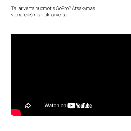
Tai ar verta nuomotis GoPro? Atsakymas
vienareikšmis – tikrai verta.