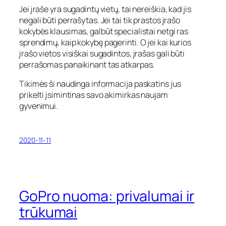
Jei įraše yra sugadintų vietų, tai nereiškia, kad jis
negali būti perrašytas. Jei tai tik prastos įrašo
kokybės klausimas, galbūt specialistai netgi ras
sprendimų, kaip kokybę pagerinti. O jei kai kurios
įrašo vietos visiškai sugadintos, įrašas gali būti
perrašomas panaikinant tas atkarpas.
Tikimės ši naudinga informacija paskatins jus
prikelti įsimintinas savo akimirkas naujam
gyvenimui.
2020-11-11
GoPro nuoma: privalumai ir
trūkumai