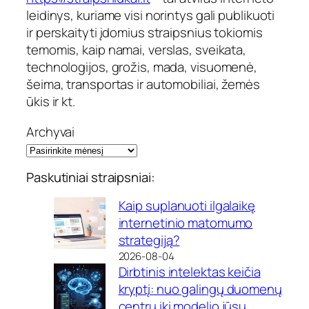
leidinys, kuriame visi norintys gali publikuoti
ir perskaityti įdomius straipsnius tokiomis
temomis, kaip namai, verslas, sveikata,
technologijos, grožis, mada, visuomenė,
šeima, transportas ir automobiliai, žemės
ūkis ir kt.
Archyvai
Paskutiniai straipsniai:
Kaip suplanuoti ilgalaikę
internetinio matomumo
strategiją?
2026-08-04
Dirbtinis intelektas keičia
kryptį: nuo galingų duomenų
centrų iki modelio jūsų