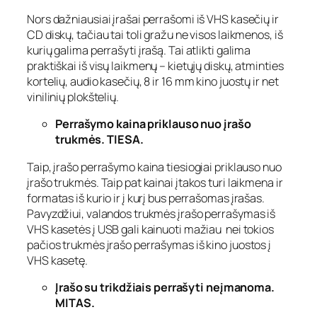
Nors dažniausiai įrašai perrašomi iš VHS kasečių ir
CD diskų, tačiau tai toli gražu ne visos laikmenos, iš
kurių galima perrašyti įrašą. Tai atlikti galima
praktiškai iš visų laikmenų – kietųjų diskų, atminties
kortelių, audio kasečių, 8 ir 16 mm kino juostų ir net
vinilinių plokštelių.
Perrašymo kaina priklauso nuo įrašo
trukmės. TIESA.
Taip, įrašo perrašymo kaina tiesiogiai priklauso nuo
įrašo trukmės. Taip pat kainai įtakos turi laikmena ir
formatas iš kurio ir į kurį bus perrašomas įrašas.
Pavyzdžiui, valandos trukmės įrašo perrašymas iš
VHS kasetės į USB gali kainuoti mažiau nei tokios
pačios trukmės įrašo perrašymas iš kino juostos į
VHS kasetę.
Įrašo su trikdžiais perrašyti neįmanoma.
MITAS.