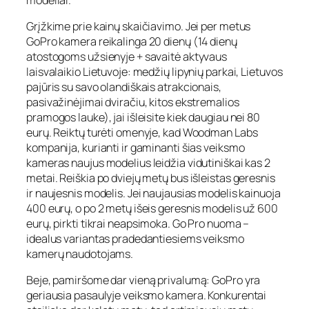
Grįžkime prie kainų skaičiavimo. Jei per metus
GoPro kamera reikalinga 20 dienų (14 dienų
atostogoms užsienyje + savaitė aktyvaus
laisvalaikio Lietuvoje: medžių lipynių parkai, Lietuvos
pajūris su savo olandiškais atrakcionais,
pasivažinėjimai dviračiu, kitos ekstremalios
pramogos lauke), jai išleisite kiek daugiau nei 80
eurų. Reiktų turėti omenyje, kad Woodman Labs
kompanija, kurianti ir gaminanti šias veiksmo
kameras naujus modelius leidžia vidutiniškai kas 2
metai. Reiškia po dviejų metų bus išleistas geresnis
ir naujesnis modelis. Jei naujausias modelis kainuoja
400 eurų, o po 2 metų išeis geresnis modelis už 600
eurų, pirkti tikrai neapsimoka. Go Pro nuoma –
idealus variantas pradedantiesiems veiksmo
kamerų naudotojams.
Beje, pamiršome dar vieną privalumą: GoPro yra
geriausia pasaulyje veiksmo kamera. Konkurentai