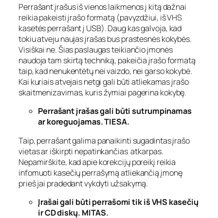
Perrašant įrašus iš vienos laikmenos į kitą dažnai
reikia pakeisti įrašo formatą (pavyzdžiui, iš VHS
kasetės perrašant į USB). Daug kas galvoja, kad
tokiu atveju naujas įrašas bus prastesnės kokybės.
Visiškai ne. Šias paslaugas teikiančio įmonės
naudoja tam skirtą techniką, pakeičia įrašo formatą
taip, kad nenukentėtų nei vaizdo, nei garso kokybė.
Kai kuriais atvejais netgi gali būti atliekamas įrašo
skaitmenizavimas, kuris žymiai pagerina kokybę.
Perrašant įrašas gali būti sutrumpinamas
ar koreguojamas. TIESA.
Taip, perrašant galima panaikinti sugadintas įrašo
vietas ar iškirpti nepatinkančias atkarpas.
Nepamirškite, kad apie korekcijų poreikį reikia
infomuoti kasečių perrašymą atliekančią įmonę
prieš jai pradedant vykdyti užsakymą.
Įrašai gali būti perrašomi tik iš VHS kasečių
ir CD diskų. MITAS.