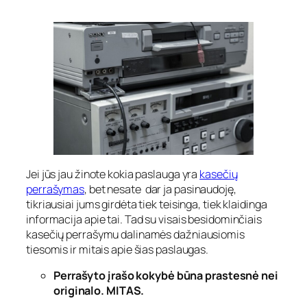
Jei jūs jau žinote kokia paslauga yra
kasečių
perrašymas
, bet nesate dar ja pasinaudoję,
tikriausiai jums girdėta tiek teisinga, tiek klaidinga
informacija apie tai. Tad su visais besidominčiais
kasečių perrašymu dalinamės dažniausiomis
tiesomis ir mitais apie šias paslaugas.
Perrašyto įrašo kokybė būna prastesnė nei
originalo. MITAS.