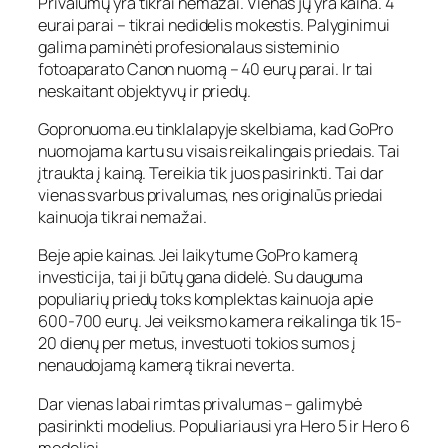
Privalumų yra tikrai nemažai. Vienas jų yra kaina. 4
eurai parai – tikrai nedidelis mokestis. Palyginimui
galima paminėti profesionalaus sisteminio
fotoaparato Canon nuomą – 40 eurų parai. Ir tai
neskaitant objektyvų ir priedų.
Gopronuoma.eu tinklalapyje skelbiama, kad GoPro
nuomojama kartu su visais reikalingais priedais. Tai
įtraukta į kainą. Tereikia tik juos pasirinkti. Tai dar
vienas svarbus privalumas, nes originalūs priedai
kainuoja tikrai nemažai.
Beje apie kainas. Jei laikytume GoPro kamerą
investicija, tai ji būtų gana didelė. Su dauguma
populiarių priedų toks komplektas kainuoja apie
600-700 eurų. Jei veiksmo kamera reikalinga tik 15-
20 dienų per metus, investuoti tokios sumos į
nenaudojamą kamerą tikrai neverta.
Dar vienas labai rimtas privalumas – galimybė
pasirinkti modelius. Populiariausi yra Hero 5 ir Hero 6
modeliai.