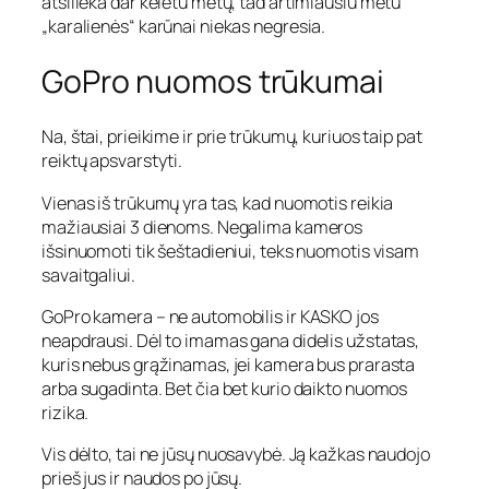
atsilieka dar keletu metų, tad artimiausiu metu
„karalienės“ karūnai niekas negresia.
GoPro nuomos trūkumai
Na, štai, prieikime ir prie trūkumų, kuriuos taip pat
reiktų apsvarstyti.
Vienas iš trūkumų yra tas, kad nuomotis reikia
mažiausiai 3 dienoms. Negalima kameros
išsinuomoti tik šeštadieniui, teks nuomotis visam
savaitgaliui.
GoPro kamera – ne automobilis ir KASKO jos
neapdrausi. Dėl to imamas gana didelis užstatas,
kuris nebus grąžinamas, jei kamera bus prarasta
arba sugadinta. Bet čia bet kurio daikto nuomos
rizika.
Vis dėlto, tai ne jūsų nuosavybė. Ją kažkas naudojo
prieš jus ir naudos po jūsų.