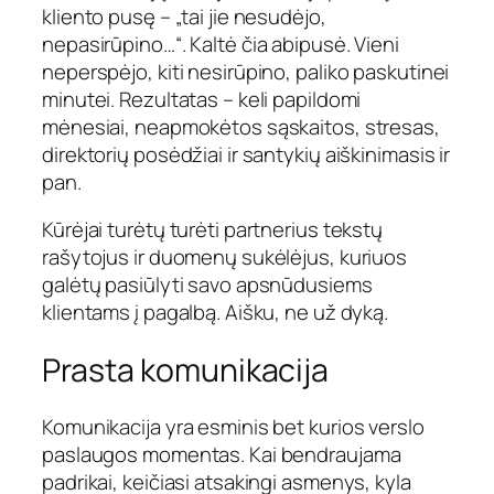
kliento pusę – „tai jie nesudėjo,
nepasirūpino…“. Kaltė čia abipusė. Vieni
neperspėjo, kiti nesirūpino, paliko paskutinei
minutei. Rezultatas – keli papildomi
mėnesiai, neapmokėtos sąskaitos, stresas,
direktorių posėdžiai ir santykių aiškinimasis ir
pan.
Kūrėjai turėtų turėti partnerius tekstų
rašytojus ir duomenų sukėlėjus, kuriuos
galėtų pasiūlyti savo apsnūdusiems
klientams į pagalbą. Aišku, ne už dyką.
Prasta komunikacija
Komunikacija yra esminis bet kurios verslo
paslaugos momentas. Kai bendraujama
padrikai, keičiasi atsakingi asmenys, kyla