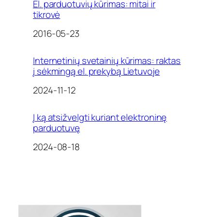
El. parduotuvių kūrimas: mitai ir
tikrovė
Date
2016-05-23
Internetinių svetainių kūrimas: raktas
į sėkmingą el. prekybą Lietuvoje
Date
2024-11-12
Į ką atsižvelgti kuriant elektroninę
parduotuvę
Date
2024-08-18