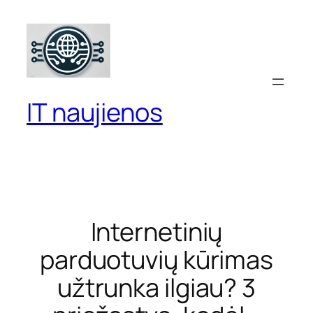
Eiti
prie
turinio
IT naujienos
Internetinių
parduotuvių kūrimas
užtrunka ilgiau? 3