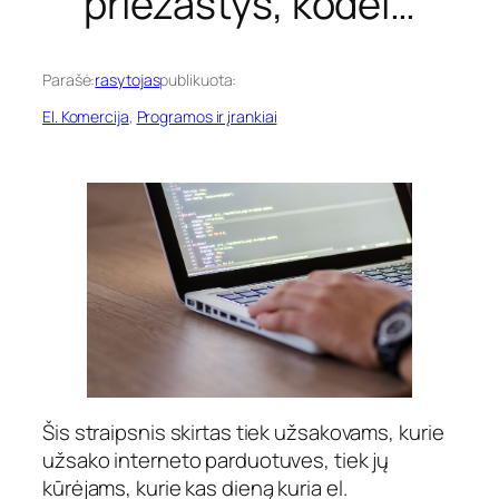
priežastys, kodėl…
Parašė:
rasytojas
publikuota:
El. Komercija
, 
Programos ir įrankiai
Šis straipsnis skirtas tiek užsakovams, kurie
užsako interneto parduotuves, tiek jų
kūrėjams, kurie kas dieną kuria el.