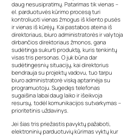
daug nesusipratimų. Patarimas tik vienas –
el. parduotuvės kūrimo procesą turi
kontroliuoti vienas žmogus iš kliento pusės
ir vienas iš kūrėjų. Kai pastabos ateina iš
direktoriaus, biuro administratorės ir valytoja
dirbančios direktoriaus žmonos, gana
sudėtinga sukurti produktą, kuris tenkintų
visas tris personas. O juk būna dar
sudėtingesnių situacijų, kai direktorius
bendrauja su projektų vadovu, tuo tarpu
biuro administratorė viską aptarinėja su
programuotoju. Sugedęs telefonas
sugaišina labai daug laiko ir išeikvoja
resursų, todėl komunikacijos sutvarkymas –
prioritetinis uždavinys.
Jei šias tris priežastis pavyktų pažaboti,
elektroninių parduotuvių kūrimas vyktų kur