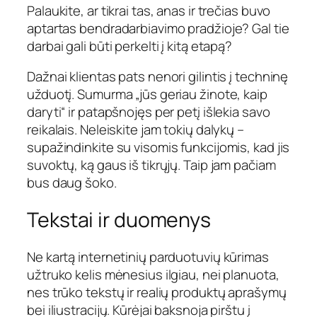
Palaukite, ar tikrai tas, anas ir trečias buvo
aptartas bendradarbiavimo pradžioje? Gal tie
darbai gali būti perkelti į kitą etapą?
Dažnai klientas pats nenori gilintis į techninę
užduotį. Sumurma „jūs geriau žinote, kaip
daryti“ ir patapšnojęs per petį išlekia savo
reikalais. Neleiskite jam tokių dalykų –
supažindinkite su visomis funkcijomis, kad jis
suvoktų, ką gaus iš tikrųjų. Taip jam pačiam
bus daug šoko.
Tekstai ir duomenys
Ne kartą internetinių parduotuvių kūrimas
užtruko kelis mėnesius ilgiau, nei planuota,
nes trūko tekstų ir realių produktų aprašymų
bei iliustracijų. Kūrėjai baksnoja pirštu į