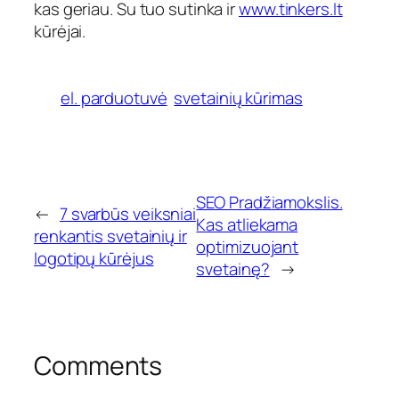
kas geriau. Su tuo sutinka ir
www.tinkers.lt
kūrėjai.
el. parduotuvė
svetainių kūrimas
SEO Pradžiamokslis.
←
7 svarbūs veiksniai
Kas atliekama
renkantis svetainių ir
optimizuojant
logotipų kūrėjus
svetainę?
→
Comments