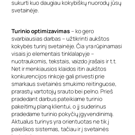
sukurti kuo daugiau kokybiškų nuorodų jūsų
svetainėje.
Turinio optimizavimas
– ko gero
svarbiausias darbas – užtikrinti aukštos
kokybės turinį svetainėje. Čia yra rūpinamasi
visais jo elementais tinklalapyje –
nuotraukomis, tekstais, vaizdo įrašais ir t.t.
Net ir menkiausios klaidos itin aukštos
konkurencijos rinkoje gali privesti prie
smarkaus svetainės smukimo reitinguose,
prarastų vartotojų srauto bei pelno. Prieš
pradedant darbus pateikiame turinio
pakeitimų planą klientui, o jį suderinus
pradedame turinio pokyčių įgyvendinimą.
Aktualus turinys yra orientuotas ne tik į
paieškos sistemas, tačiau ir į svetainės