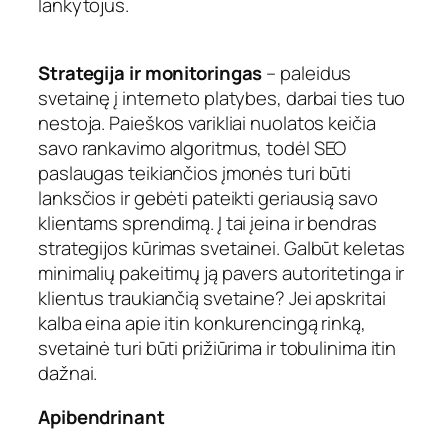
lankytojus.
Strategija ir monitoringas
– paleidus
svetainę į interneto platybes, darbai ties tuo
nestoja. Paieškos varikliai nuolatos keičia
savo rankavimo algoritmus, todėl SEO
paslaugas teikiančios įmonės turi būti
lanksčios ir gebėti pateikti geriausią savo
klientams sprendimą. Į tai įeina ir bendras
strategijos kūrimas svetainei. Galbūt keletas
minimalių pakeitimų ją pavers autoritetinga ir
klientus traukiančią svetaine? Jei apskritai
kalba eina apie itin konkurencingą rinką,
svetainė turi būti prižiūrima ir tobulinima itin
dažnai.
Apibendrinant