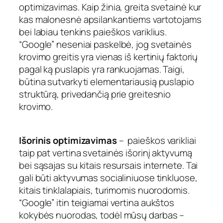
optimizavimas. Kaip žinia, greita svetainė kur
kas malonesnė apsilankantiems vartotojams
bei labiau tenkins paieškos variklius.
“Google” neseniai paskelbė, jog svetainės
krovimo greitis yra vienas iš kertinių faktorių
pagal ką puslapis yra rankuojamas. Taigi,
būtina sutvarkyti elementariausią puslapio
struktūrą, privedančią prie greitesnio
krovimo.
Išorinis optimizavimas
– paieškos varikliai
taip pat vertina svetainės išorinį aktyvumą
bei sąsajas su kitais resursais internete. Tai
gali būti aktyvumas socialiniuose tinkluose,
kitais tinklalapiais, turimomis nuorodomis.
“Google” itin teigiamai vertina aukštos
kokybės nuorodas, todėl mūsų darbas –