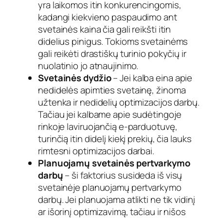
yra laikomos itin konkurencingomis,
kadangi kiekvieno paspaudimo ant
svetainės kaina čia gali reikšti itin
didelius pinigus. Tokioms svetainėms
gali reikėti drastiškų turinio pokyčių ir
nuolatinio jo atnaujinimo.
Svetainės dydžio
– Jei kalba eina apie
nedidelės apimties svetainę, žinoma
užtenka ir nedidelių optimizacijos darbų.
Tačiau jei kalbame apie sudėtingoje
rinkoje laviruojančią e-parduotuvę,
turinčią itin didelį kiekį prekių, čia lauks
rimtesni optimizacijos darbai.
Planuojamų svetainės pertvarkymo
darbų
– ši faktorius susideda iš visų
svetainėje planuojamų pertvarkymo
darbų. Jei planuojama atlikti ne tik vidinį
ar išorinį optimizavimą, tačiau ir nišos