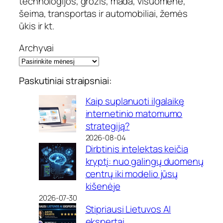
technologijos, grožis, mada, visuomenė,
šeima, transportas ir automobiliai, žemės
ūkis ir kt.
Archyvai
Paskutiniai straipsniai:
Kaip suplanuoti ilgalaikę
internetinio matomumo
strategiją?
2026-08-04
Dirbtinis intelektas keičia
kryptį: nuo galingų duomenų
centrų iki modelio jūsų
kišenėje
2026-07-30
Stipriausi Lietuvos AI
ekspertai