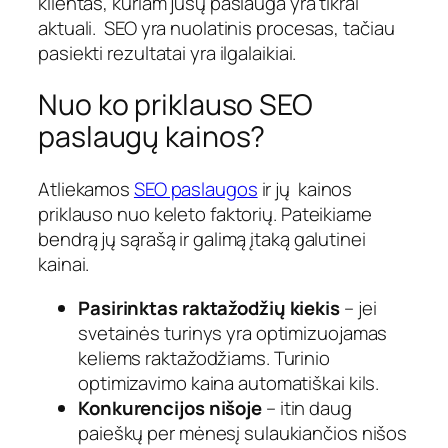
klientas, kuriam jūsų paslauga yra tikrai
aktuali. SEO yra nuolatinis procesas, tačiau
pasiekti rezultatai yra ilgalaikiai.
Nuo ko priklauso SEO
paslaugų kainos?
Atliekamos
SEO paslaugos
ir jų kainos
priklauso nuo keleto faktorių. Pateikiame
bendrą jų sąrašą ir galimą įtaką galutinei
kainai.
Pasirinktas raktažodžių kiekis
– jei
svetainės turinys yra optimizuojamas
keliems raktažodžiams. Turinio
optimizavimo kaina automatiškai kils.
Konkurencijos nišoje
– itin daug
paieškų per mėnesį sulaukiančios nišos