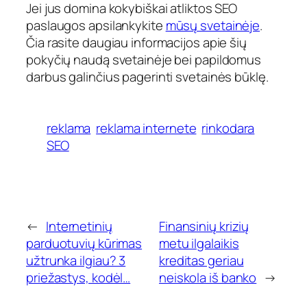
Jei jus domina kokybiškai atliktos SEO
paslaugos apsilankykite
mūsų svetainėje
.
Čia rasite daugiau informacijos apie šių
pokyčių naudą svetainėje bei papildomus
darbus galinčius pagerinti svetainės būklę.
reklama
reklama internete
rinkodara
SEO
←
Internetinių
Finansinių krizių
parduotuvių kūrimas
metu ilgalaikis
užtrunka ilgiau? 3
kreditas geriau
priežastys, kodėl…
neiskola iš banko
→