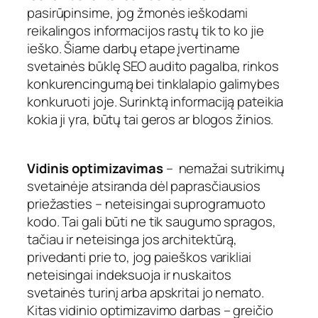
pasirūpinsime, jog žmonės ieškodami
reikalingos informacijos rastų tik to ko jie
ieško. Šiame darbų etape įvertiname
svetainės būklę SEO audito pagalba, rinkos
konkurencingumą bei tinklalapio galimybes
konkuruoti joje. Surinktą informaciją pateikia
kokia ji yra, būtų tai geros ar blogos žinios.
Vidinis optimizavimas
– nemažai sutrikimų
svetainėje atsiranda dėl paprasčiausios
priežasties – neteisingai suprogramuoto
kodo. Tai gali būti ne tik saugumo spragos,
tačiau ir neteisinga jos architektūrą,
privedanti prie to, jog paieškos varikliai
neteisingai indeksuoja ir nuskaitos
svetainės turinį arba apskritai jo nemato.
Kitas vidinio optimizavimo darbas – greičio