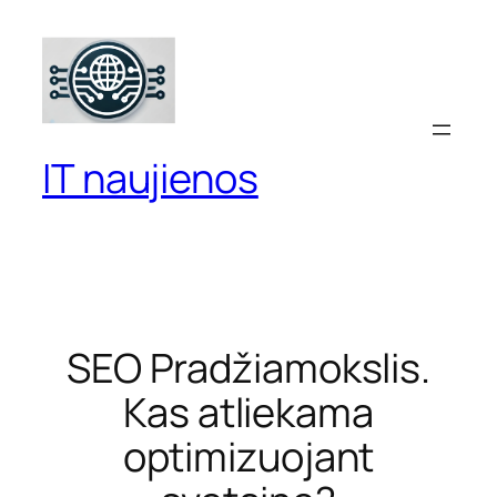
Eiti
prie
turinio
IT naujienos
SEO Pradžiamokslis.
Kas atliekama
optimizuojant