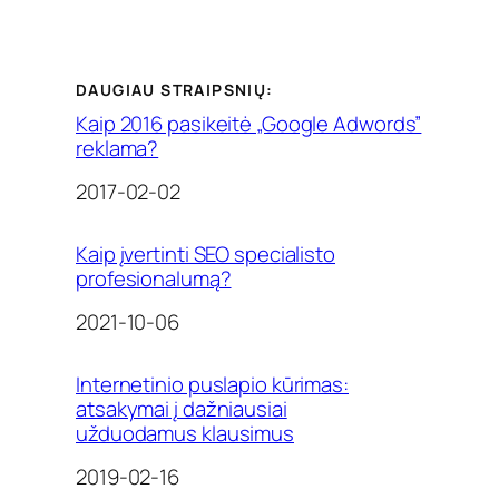
DAUGIAU STRAIPSNIŲ:
Kaip 2016 pasikeitė „Google Adwords”
reklama?
Date
2017-02-02
Kaip įvertinti SEO specialisto
profesionalumą?
Date
2021-10-06
Internetinio puslapio kūrimas:
atsakymai į dažniausiai
užduodamus klausimus
Date
2019-02-16