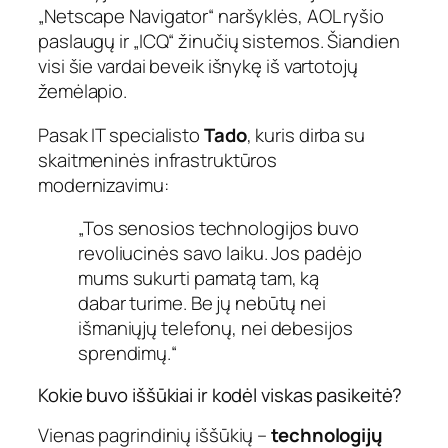
„Netscape Navigator“ naršyklės, AOL ryšio
paslaugų ir „ICQ“ žinučių sistemos. Šiandien
visi šie vardai beveik išnykę iš vartotojų
žemėlapio.
Pasak IT specialisto
Tado
, kuris dirba su
skaitmeninės infrastruktūros
modernizavimu:
„Tos senosios technologijos buvo
revoliucinės savo laiku. Jos padėjo
mums sukurti pamatą tam, ką
dabar turime. Be jų nebūtų nei
išmaniųjų telefonų, nei debesijos
sprendimų.“
Kokie buvo iššūkiai ir kodėl viskas pasikeitė?
Vienas pagrindinių iššūkių –
technologijų