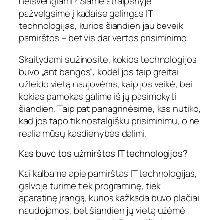
neišvengiami? Šiame straipsnyje
pažvelgsime į kadaise galingas IT
technologijas, kurios šiandien jau beveik
pamirštos – bet vis dar vertos prisiminimo.
Skaitydami sužinosite, kokios technologijos
buvo „ant bangos“, kodėl jos taip greitai
užleido vietą naujovėms, kaip jos veikė, bei
kokias pamokas galime iš jų pasimokyti
šiandien. Taip pat panagrinėsime, kas nutiko,
kad jos tapo tik nostalgišku prisiminimu, o ne
realia mūsų kasdienybės dalimi.
Kas buvo tos užmirštos IT technologijos?
Kai kalbame apie pamirštas IT technologijas,
galvoje turime tiek programinę, tiek
aparatinę įrangą, kurios kažkada buvo plačiai
naudojamos, bet šiandien jų vietą užėmė