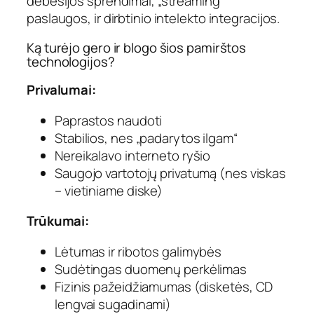
debesijos sprendimai, „streaming“
paslaugos, ir dirbtinio intelekto integracijos.
Ką turėjo gero ir blogo šios pamirštos
technologijos?
Privalumai:
Paprastos naudoti
Stabilios, nes „padarytos ilgam“
Nereikalavo interneto ryšio
Saugojo vartotojų privatumą (nes viskas
– vietiniame diske)
Trūkumai:
Lėtumas ir ribotos galimybės
Sudėtingas duomenų perkėlimas
Fizinis pažeidžiamumas (disketės, CD
lengvai sugadinami)