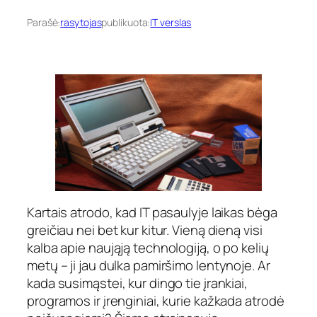
Parašė:
rasytojas
publikuota:
IT verslas
Kartais atrodo, kad IT pasaulyje laikas bėga
greičiau nei bet kur kitur. Vieną dieną visi
kalba apie naująją technologiją, o po kelių
metų – ji jau dulka pamiršimo lentynoje. Ar
kada susimąstei, kur dingo tie įrankiai,
programos ir įrenginiai, kurie kažkada atrodė