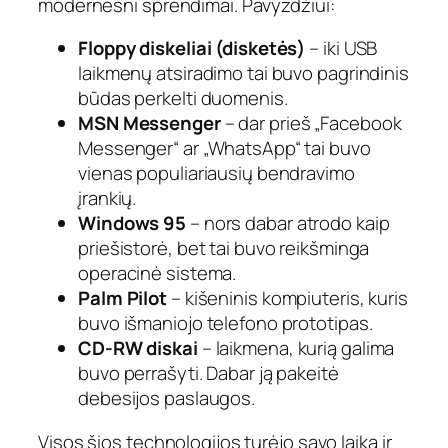
modernesni sprendimai. Pavyzdžiui:
Floppy diskeliai (disketės)
– iki USB
laikmenų atsiradimo tai buvo pagrindinis
būdas perkelti duomenis.
MSN Messenger
– dar prieš „Facebook
Messenger“ ar „WhatsApp“ tai buvo
vienas populiariausių bendravimo
įrankių.
Windows 95
– nors dabar atrodo kaip
priešistorė, bet tai buvo reikšminga
operacinė sistema.
Palm Pilot
– kišeninis kompiuteris, kuris
buvo išmaniojo telefono prototipas.
CD-RW diskai
– laikmena, kurią galima
buvo perrašyti. Dabar ją pakeitė
debesijos paslaugos.
Visos šios technologijos turėjo savo laiką ir