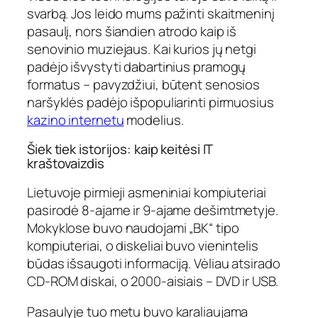
svarbą. Jos leido mums pažinti skaitmeninį
pasaulį, nors šiandien atrodo kaip iš
senovinio muziejaus. Kai kurios jų netgi
padėjo išvystyti dabartinius pramogų
formatus – pavyzdžiui, būtent senosios
naršyklės padėjo išpopuliarinti pirmuosius
kazino internetu
modelius.
Šiek tiek istorijos: kaip keitėsi IT
kraštovaizdis
Lietuvoje pirmieji asmeniniai kompiuteriai
pasirodė 8-ajame ir 9-ajame dešimtmetyje.
Mokyklose buvo naudojami „BK“ tipo
kompiuteriai, o diskeliai buvo vienintelis
būdas išsaugoti informaciją. Vėliau atsirado
CD-ROM diskai, o 2000-aisiais – DVD ir USB.
Pasaulyje tuo metu buvo karaliaujama