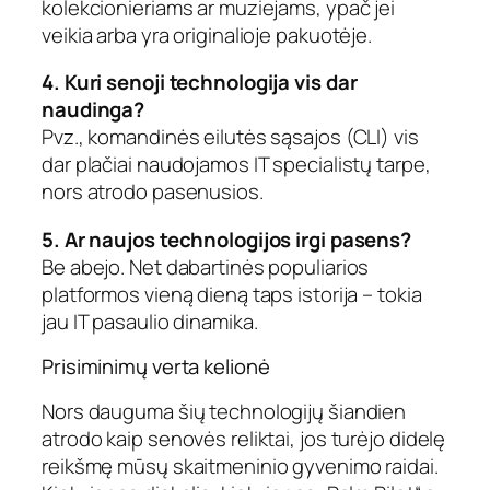
kolekcionieriams ar muziejams, ypač jei
veikia arba yra originalioje pakuotėje.
4. Kuri senoji technologija vis dar
naudinga?
Pvz., komandinės eilutės sąsajos (CLI) vis
dar plačiai naudojamos IT specialistų tarpe,
nors atrodo pasenusios.
5. Ar naujos technologijos irgi pasens?
Be abejo. Net dabartinės populiarios
platformos vieną dieną taps istorija – tokia
jau IT pasaulio dinamika.
Prisiminimų verta kelionė
Nors dauguma šių technologijų šiandien
atrodo kaip senovės reliktai, jos turėjo didelę
reikšmę mūsų skaitmeninio gyvenimo raidai.