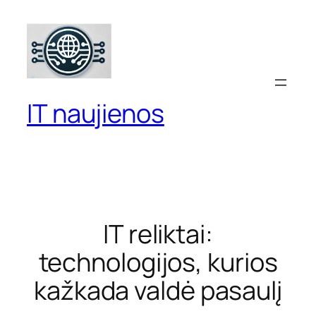
Eiti
prie
turinio
IT naujienos
IT reliktai:
technologijos, kurios
kažkada valdė pasaulį