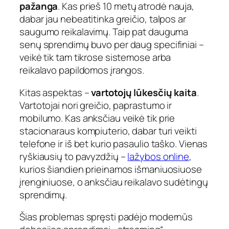
pažanga
. Kas prieš 10 metų atrodė nauja,
dabar jau nebeatitinka greičio, talpos ar
saugumo reikalavimų. Taip pat dauguma
senų sprendimų buvo per daug specifiniai –
veikė tik tam tikrose sistemose arba
reikalavo papildomos įrangos.
Kitas aspektas –
vartotojų lūkesčių kaita
.
Vartotojai nori greičio, paprastumo ir
mobilumo. Kas anksčiau veikė tik prie
stacionaraus kompiuterio, dabar turi veikti
telefone ir iš bet kurio pasaulio taško. Vienas
ryškiausių to pavyzdžių –
lažybos online
,
kurios šiandien prieinamos išmaniuosiuose
įrenginiuose, o anksčiau reikalavo sudėtingų
sprendimų.
Šias problemas spręsti padėjo modernūs