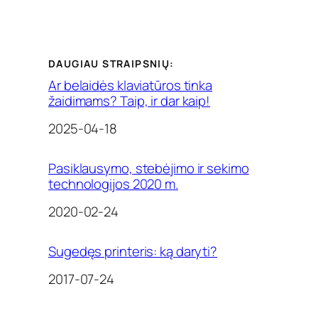
DAUGIAU STRAIPSNIŲ:
Ar belaidės klaviatūros tinka
žaidimams? Taip, ir dar kaip!
Date
2025-04-18
Pasiklausymo, stebėjimo ir sekimo
technologijos 2020 m.
Date
2020-02-24
Sugedęs printeris: ką daryti?
Date
2017-07-24