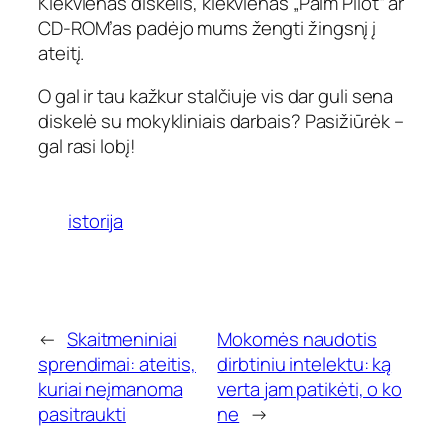
Kiekvienas diskelis, kiekvienas „Palm Pilot“ ar
CD-ROM’as padėjo mums žengti žingsnį į
ateitį.
O gal ir tau kažkur stalčiuje vis dar guli sena
diskelė su mokykliniais darbais? Pasižiūrėk –
gal rasi lobį!
istorija
←
Skaitmeniniai
Mokomės naudotis
sprendimai: ateitis,
dirbtiniu intelektu: ką
kuriai neįmanoma
verta jam patikėti, o ko
pasitraukti
ne
→