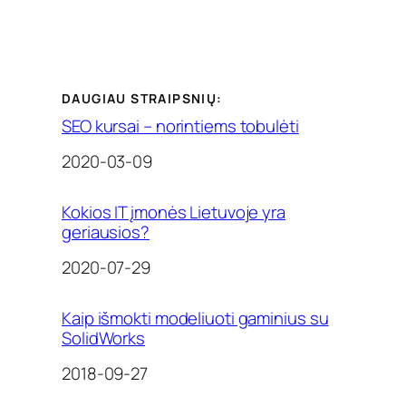
DAUGIAU STRAIPSNIŲ:
SEO kursai – norintiems tobulėti
Date
2020-03-09
Kokios IT įmonės Lietuvoje yra
geriausios?
Date
2020-07-29
Kaip išmokti modeliuoti gaminius su
SolidWorks
Date
2018-09-27