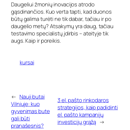
Daugeliui žmonių inovacijos atrodo
gąsdinančios. Kuo verta tapti, kad duonos
būtų galima turėti ne tik dabar, tačiau ir po
daugelio metų? Atsakymų yra daug, tačiau
testavimo specialistų įdirbis – ateityje tik
augs. Kaip ir poreikis.
kursai
←
Nauji butai
3 el. pašto rinkodaros
Vilniuje: kuo
strategijos, kaip padidinti
gyvenimas bute
el. pašto kampanijų
gali būti
investicijų grąžą
→
pranašesnis?