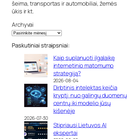
šeima, transportas ir automobiliai, žemės
ūkis ir kt.
Archyvai
Paskutiniai straipsniai:
Kaip suplanuoti ilgalaikę
internetinio matomumo
strategiją?
2026-08-04
Dirbtinis intelektas keičia
kryptį: nuo galingų duomenų
centrų iki modelio jūsų
kišenėje
2026-07-30
Stipriausi Lietuvos AI
ekspertai