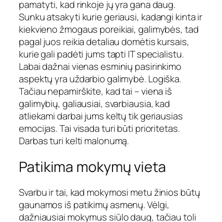
pamatyti, kad rinkoje jų yra gana daug.
Sunku atsakyti kurie geriausi, kadangi kinta ir
kiekvieno žmogaus poreikiai, galimybės, tad
pagal juos reikia detaliau domėtis kursais,
kurie gali padėti jums tapti IT specialistu.
Labai dažnai vienas esminių pasirinkimo
aspektų yra uždarbio galimybė. Logiška.
Tačiau nepamirškite, kad tai – viena iš
galimybių, galiausiai, svarbiausia, kad
atliekami darbai jums keltų tik geriausias
emocijas. Tai visada turi būti prioritetas.
Darbas turi kelti malonumą.
Patikima mokymų vieta
Svarbu ir tai, kad mokymosi metu žinios būtų
gaunamos iš patikimų asmenų. Vėlgi,
dažniausiai mokymus siūlo daug, tačiau toli