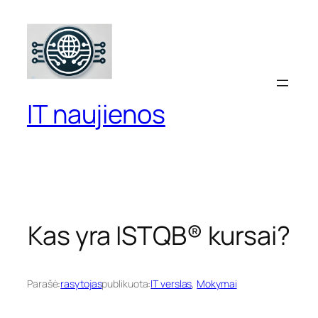
Eiti
prie
turinio
IT naujienos
Kas yra ISTQB® kursai?
Parašė:
rasytojas
publikuota:
IT verslas
, 
Mokymai