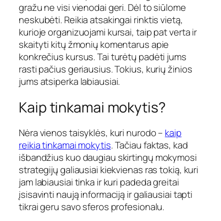
gražu ne visi vienodai geri. Dėl to siūlome
neskubėti. Reikia atsakingai rinktis vietą,
kurioje organizuojami kursai, taip pat verta ir
skaityti kitų žmonių komentarus apie
konkrečius kursus. Tai turėtų padėti jums
rasti pačius geriausius. Tokius, kurių žinios
jums atsiperka labiausiai.
Kaip tinkamai mokytis?
Nėra vienos taisyklės, kuri nurodo –
kaip
reikia tinkamai mokytis
. Tačiau faktas, kad
išbandžius kuo daugiau skirtingų mokymosi
strategijų galiausiai kiekvienas ras tokią, kuri
jam labiausiai tinka ir kuri padeda greitai
įsisavinti naują informaciją ir galiausiai tapti
tikrai geru savo sferos profesionalu.