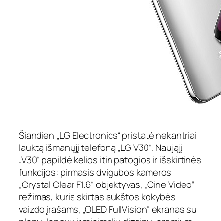
Šiandien „LG Electronics“ pristatė nekantriai
lauktą išmanųjį telefoną „LG V30“. Naująjį
„V30“ papildė kelios itin patogios ir išskirtinės
funkcijos: pirmasis dvigubos kameros
„Crystal Clear F1.6“ objektyvas, „Cine Video“
režimas, kuris skirtas aukštos kokybės
vaizdo įrašams, „OLED FullVision“ ekranas su