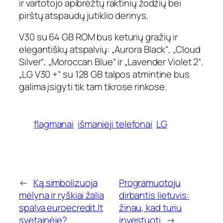
ir vartotojo apibrėžtų raktinių žodžių bei
pirštų atspaudų jutiklio derinys.
V30 su 64 GB ROM bus keturių gražių ir
elegantiškų atspalvių: „Aurora Black“, „Cloud
Silver“, „Moroccan Blue“ ir „Lavender Violet 2“.
„LG V30 +“ su 128 GB talpos atmintine bus
galima įsigyti tik tam tikrose rinkose.
flagmanai
išmanieji telefonai
LG
←
Ką simbolizuoja
Programuotoju
mėlyna ir ryškiai žalia
dirbantis lietuvis:
spalva euroecredit.lt
žinau, kad turiu
svetainėje?
investuoti
→