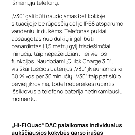
išmaniųjų telefonų.
„V30“ gali būti naudojamas bet kokioje
situacijoje be rūpesčių dėl jo IP68 atsparumo
vandeniui ir dulkėms. Telefonas puikiai
apsaugotas nuo dulkių ir gali būti
panardintas į 1,5 metrų gylį trisdešimčiai
minučių, taip nepažeidžiant nei vienos
funkcijos. Naudodami „Quick Charge 3.0“,
visiškai tuščios baterijos „V30“ įkraunamas iki
50 % vos per 30 minučių. „V30“ taip pat siūlo
bevielį įkrovimą, todėl nebereikės rūpintis
išsikrovusia telefono baterija netinkamiausiu
momentu.
„Hi-Fi Quad“ DAC palaikomas individualus
aukščiausios kokybės garso įrašas