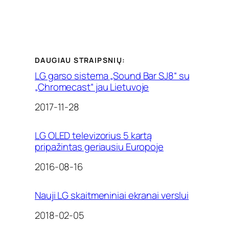
DAUGIAU STRAIPSNIŲ:
LG garso sistema „Sound Bar SJ8“ su
„Chromecast“ jau Lietuvoje
Date
2017-11-28
LG OLED televizorius 5 kartą
pripažintas geriausiu Europoje
Date
2016-08-16
Nauji LG skaitmeniniai ekranai verslui
Date
2018-02-05