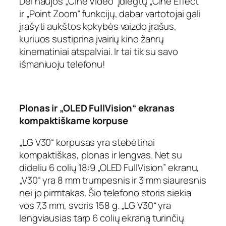
Dėl naujos „Cine Video“ įdiegtų „Cine Effect“
ir „Point Zoom“ funkcijų, dabar vartotojai gali
įrašyti aukštos kokybės vaizdo įrašus,
kuriuos sustiprina įvairių kino žanrų
kinematiniai atspalviai. Ir tai tik su savo
išmaniuoju telefonu!
Plonas ir „OLED FullVision“ ekranas
kompaktiškame korpuse
„LG V30“ korpusas yra stebėtinai
kompaktiškas, plonas ir lengvas. Net su
dideliu 6 colių 18:9 „OLED FullVision” ekranu,
„V30“ yra 8 mm trumpesnis ir 3 mm siauresnis
nei jo pirmtakas. Šio telefono storis siekia
vos 7,3 mm, svoris 158 g. „LG V30“ yra
lengviausias tarp 6 colių ekraną turinčių