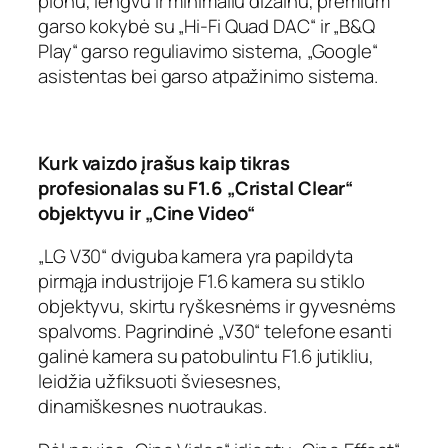
plonu, lengvu ir minimaliu dizainu, premium
garso kokybė su „Hi-Fi Quad DAC“ ir „B&Q
Play“ garso reguliavimo sistema, „Google“
asistentas bei garso atpažinimo sistema.
Kurk vaizdo įrašus kaip tikras
profesionalas su F1.6 „Cristal Clear“
objektyvu ir „Cine Video“
„LG V30“ dviguba kamera yra papildyta
pirmąja industrijoje F1.6 kamera su stiklo
objektyvu, skirtu ryškesnėms ir gyvesnėms
spalvoms. Pagrindinė „V30“ telefone esanti
galinė kamera su patobulintu F1.6 jutikliu,
leidžia užfiksuoti šviesesnes,
dinamiškesnes nuotraukas.