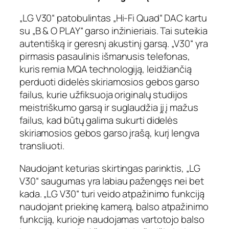
„LG V30“ patobulintas „Hi-Fi Quad“ DAC kartu
su „B & O PLAY“ garso inžinieriais. Tai suteikia
autentišką ir geresnį akustinį garsą. „V30“ yra
pirmasis pasaulinis išmanusis telefonas,
kuris remia MQA technologiją, leidžiančią
perduoti didelės skiriamosios gebos garso
failus, kurie užfiksuoja originalų studijos
meistriškumo garsą ir suglaudžia jį į mažus
failus, kad būtų galima sukurti didelės
skiriamosios gebos garso įrašą, kurį lengva
transliuoti.
Naudojant keturias skirtingas parinktis, „LG
V30“ saugumas yra labiau pažengęs nei bet
kada. „LG V30“ turi veido atpažinimo funkciją
naudojant priekinę kamerą, balso atpažinimo
funkciją, kurioje naudojamas vartotojo balso