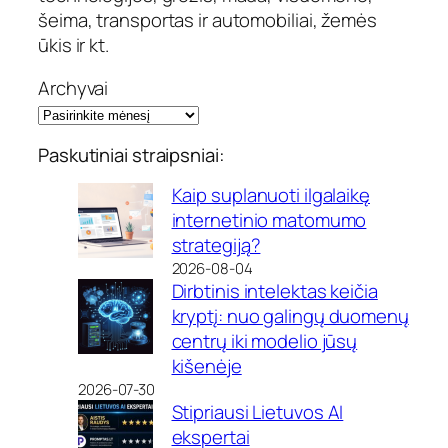
šeima, transportas ir automobiliai, žemės
ūkis ir kt.
Archyvai
Paskutiniai straipsniai:
Kaip suplanuoti ilgalaikę
internetinio matomumo
strategiją?
2026-08-04
Dirbtinis intelektas keičia
kryptį: nuo galingų duomenų
centrų iki modelio jūsų
kišenėje
2026-07-30
Stipriausi Lietuvos AI
ekspertai