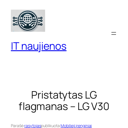
Eiti
prie
turinio
IT naujienos
Pristatytas LG
flagmanas – LG V30
Parašė:
rasytojas
publikuota:
Mobilieji įrenginiai