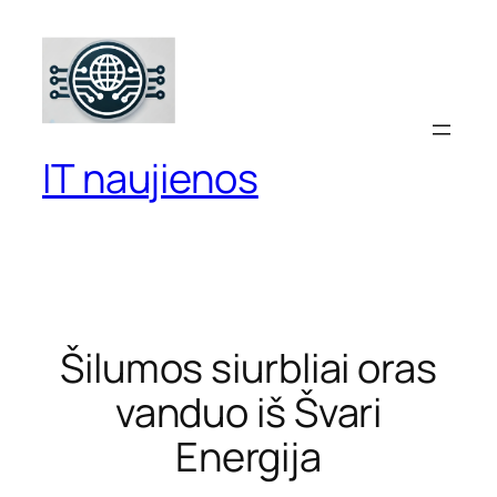
Eiti
prie
turinio
IT naujienos
Šilumos siurbliai oras
vanduo iš Švari
Energija