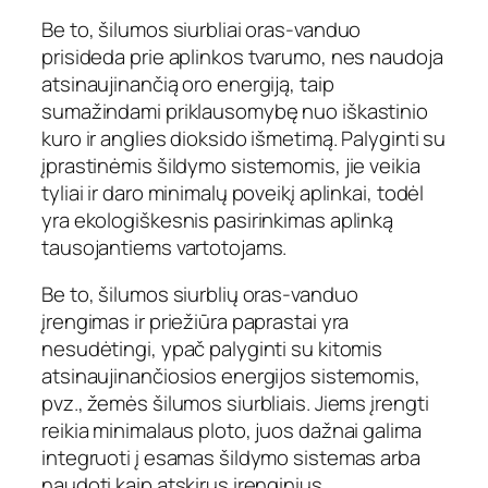
Be to, šilumos siurbliai oras-vanduo
prisideda prie aplinkos tvarumo, nes naudoja
atsinaujinančią oro energiją, taip
sumažindami priklausomybę nuo iškastinio
kuro ir anglies dioksido išmetimą. Palyginti su
įprastinėmis šildymo sistemomis, jie veikia
tyliai ir daro minimalų poveikį aplinkai, todėl
yra ekologiškesnis pasirinkimas aplinką
tausojantiems vartotojams.
Be to, šilumos siurblių oras-vanduo
įrengimas ir priežiūra paprastai yra
nesudėtingi, ypač palyginti su kitomis
atsinaujinančiosios energijos sistemomis,
pvz., žemės šilumos siurbliais. Jiems įrengti
reikia minimalaus ploto, juos dažnai galima
integruoti į esamas šildymo sistemas arba
naudoti kaip atskirus įrenginius,