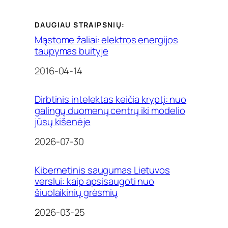
DAUGIAU STRAIPSNIŲ:
Mąstome žaliai: elektros energijos
taupymas buityje
Date
2016-04-14
Dirbtinis intelektas keičia kryptį: nuo
galingų duomenų centrų iki modelio
jūsų kišenėje
Date
2026-07-30
Kibernetinis saugumas Lietuvos
verslui: kaip apsisaugoti nuo
šiuolaikinių grėsmių
Date
2026-03-25