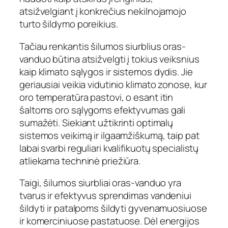
atsižvelgiant į konkrečius nekilnojamojo
turto šildymo poreikius.
Tačiau renkantis šilumos siurblius oras-
vanduo būtina atsižvelgti į tokius veiksnius
kaip klimato sąlygos ir sistemos dydis. Jie
geriausiai veikia vidutinio klimato zonose, kur
oro temperatūra pastovi, o esant itin
šaltoms oro sąlygoms efektyvumas gali
sumažėti. Siekiant užtikrinti optimalų
sistemos veikimą ir ilgaamžiškumą, taip pat
labai svarbi reguliari kvalifikuotų specialistų
atliekama techninė priežiūra.
Taigi, šilumos siurbliai oras-vanduo yra
tvarus ir efektyvus sprendimas vandeniui
šildyti ir patalpoms šildyti gyvenamuosiuose
ir komerciniuose pastatuose. Dėl energijos