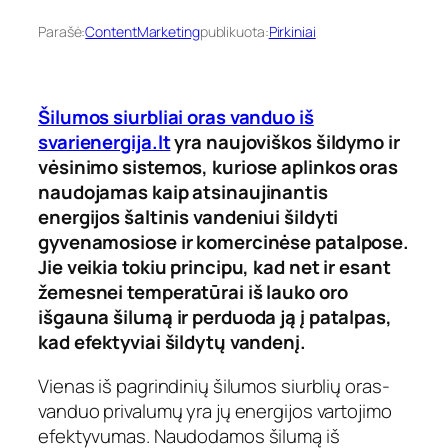
Parašė:
ContentMarketing
publikuota:
Pirkiniai
Šilumos siurbliai oras vanduo iš
svarienergija.lt
yra naujoviškos šildymo ir
vėsinimo sistemos, kuriose aplinkos oras
naudojamas kaip atsinaujinantis
energijos šaltinis vandeniui šildyti
gyvenamosiose ir komercinėse patalpose.
Jie veikia tokiu principu, kad net ir esant
žemesnei temperatūrai iš lauko oro
išgauna šilumą ir perduoda ją į patalpas,
kad efektyviai šildytų vandenį.
Vienas iš pagrindinių šilumos siurblių oras-
vanduo privalumų yra jų energijos vartojimo
efektyvumas. Naudodamos šilumą iš