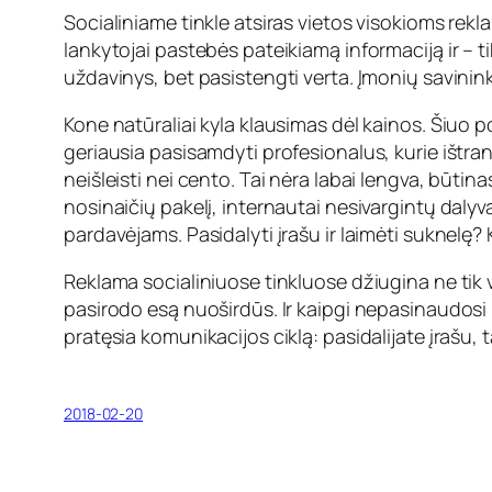
Socialiniame tinkle atsiras vietos visokioms rekla
lankytojai pastebės pateikiamą informaciją ir – ti
uždavinys, bet pasistengti verta. Įmonių savinink
Kone natūraliai kyla klausimas dėl kainos. Šiuo 
geriausia pasisamdyti profesionalus, kurie ištr
neišleisti nei cento. Tai nėra labai lengva, būti
nosinaičių pakelį, internautai nesivargintų dalyva
pardavėjams. Pasidalyti įrašu ir laimėti suknelę
Reklama socialiniuose tinkluose džiugina ne tik v
pasirodo esą nuoširdūs. Ir kaipgi nepasinaudos
pratęsia komunikacijos ciklą: pasidalijate įrašu
2018-02-20