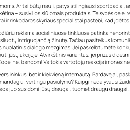
moms. Ar tai būtų nauji, patys stilingiausi sportbačiai, a
kėtina – susivilios siūlomais produktais. Teisybės dėlei re
ai ir rinkodaros skyriaus specialistai pastebi, kad įdėto
požiūriu reklama socialiniuose tinkluose patinka nenorin
ansliuotų intriguojančią žinutę. Tačiau pasitelkus komu
nas nuolatinis dialogo mezgimas. Jei paskelbtumėte konku
uti jūsų akcijoje. Atvirkštinis variantas, jei prizas dide
? Kodėl ne, bandom! Va tokia vartotojų reakcija įmones n
erslininkus, bet ir kiekvieną internautą. Pardavėjai, pasl
i mandagiu, vertingu pasiūlymu? Kaipgi nedalyvausi žai
, tada juo susidomi jūsų draugai, tuomet draugų draugai