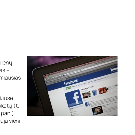
 dienų
as –
omiausias
niuose
katų (t.
 pan.).
uja vieni