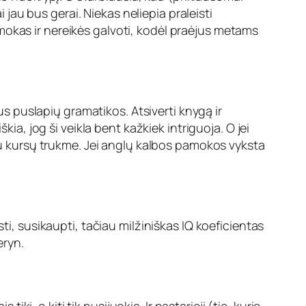
i jau bus gerai. Niekas neliepia praleisti
mokas ir nereikės galvoti, kodėl praėjus metams
nus puslapių gramatikos. Atsiverti knygą ir
ia, jog ši veikla bent kažkiek intriguoja. O jei
 su kursų trukme. Jei anglų kalbos pamokos vyksta
austi, susikaupti, tačiau milžiniškas IQ koeficientas
eryn.
iki, o kiti tik nusijuokia. Ir pastarieji (tie, kurie