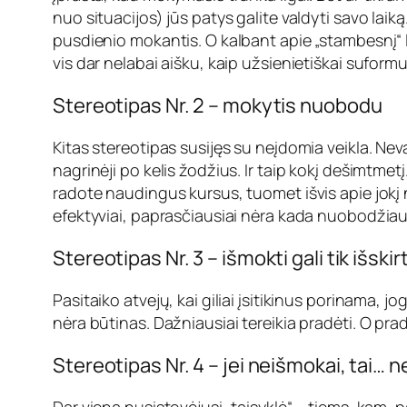
nuo situacijos) jūs patys galite valdyti savo laiką
pusdienio mokantis. O kalbant apie „stambesnį“ 
vis dar nelabai aišku, kaip užsienietiškai suformul
Stereotipas Nr. 2 – mokytis nuobodu
Kitas stereotipas susijęs su neįdomia veikla. Neva
nagrinėji po kelis žodžius. Ir taip kokį dešimtmetį
radote naudingus kursus, tuomet išvis apie jokį n
efektyviai, paprasčiausiai nėra kada nuobodžiaut
Stereotipas Nr. 3 – išmokti gali tik išs
Pasitaiko atvejų, kai giliai įsitikinus porinama, jog
nėra būtinas. Dažniausiai tereikia pradėti. O prad
Stereotipas Nr. 4 – jei neišmokai, tai… 
Dar viena nusistovėjusi „taisyklė“ – tiems, kam, pavy