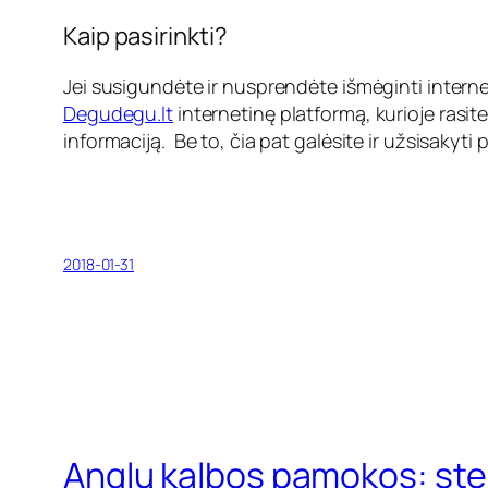
Kaip pasirinkti?
Jei susigundėte ir nusprendėte išmėginti internetin
Degudegu.lt
internetinę platformą, kurioje rasite 
informaciją. Be to, čia pat galėsite ir užsisakyti
2018-01-31
Anglų kalbos pamokos: ster