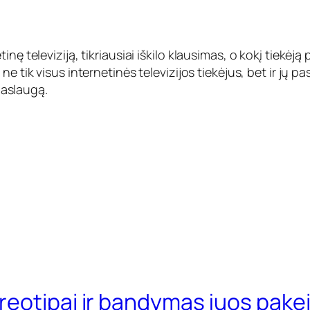
ę televiziją, tikriausiai iškilo klausimas, o kokį tiekėją 
ne tik visus internetinės televizijos tiekėjus, bet ir jų p
 paslaugą.
eotipai ir bandymas juos pakei