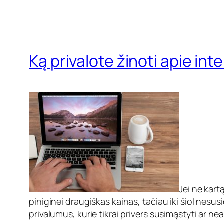
Ką privalote žinoti apie inte
Jei ne kart
piniginei draugiškas kainas, tačiau iki šiol nesu
privalumus, kurie tikrai privers susimąstyti ar nea