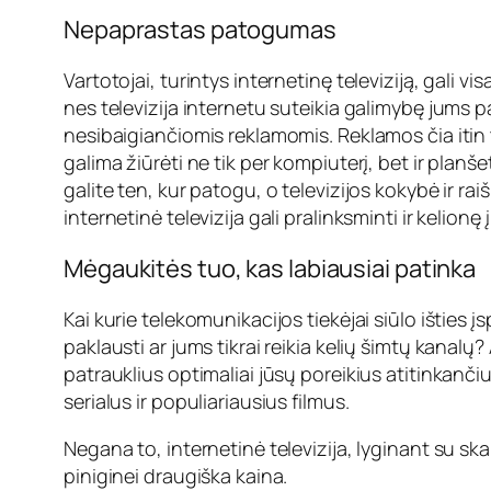
Nepaprastas patogumas
Vartotojai, turintys internetinę televiziją, gali v
nes televizija internetu suteikia galimybę jums 
nesibaigiančiomis reklamomis. Reklamos čia itin t
galima žiūrėti ne tik per kompiuterį, bet ir planš
galite ten, kur patogu, o televizijos kokybė ir ra
internetinė televizija gali pralinksminti ir kelionę
Mėgaukitės tuo, kas labiausiai patinka
Kai kurie telekomunikacijos tiekėjai siūlo išties 
paklausti ar jums tikrai reikia kelių šimtų kanalų? A
patrauklius optimaliai jūsų poreikius atitinkanči
serialus ir populiariausius filmus.
Negana to, internetinė televizija, lyginant su ska
piniginei draugiška kaina.