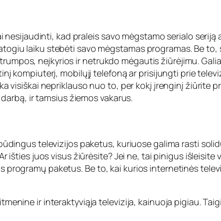
isai nesijaudinti, kad praleis savo mėgstamo serialo serij
patogiu laiku stebėti savo mėgstamas programas. Be to, š
rumpos, neįkyrios ir netrukdo mėgautis žiūrėjimu. Galiau
etinį kompiuterį, mobilųjį telefoną ar prisijungti prie te
iška visiškai nepriklauso nuo to, per kokį įrenginį žiūrit
 į darbą, ir tamsius žiemos vakarus.
įspūdingus televizijos paketus, kuriuose galima rasti soli
r išties juos visus žiūrėsite? Jei ne, tai pinigus išleisite v
us programų paketus. Be to, kai kurios internetinės telev
itmenine ir interaktyviąja televizija, kainuoja pigiau. Ta