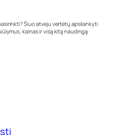
pasirinkti? Šiuo atveju vertėtų apsilankyti
asiūlymus, kainas ir visą kitą naudingą
sti