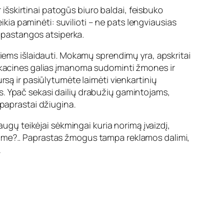
r išskirtinai patogūs biuro baldai, feisbuko
ikia paminėti: suvilioti – ne pats lengviausias
s pastangos atsiperka.
tiems išlaidauti. Mokamų sprendimų yra, apskritai
nikacines galias įmanoma sudominti žmones ir
rsą ir pasiūlytumėte laimėti vienkartinių
snis. Ypač sekasi dailių drabužių gamintojams,
epaprastai džiugina.
augų teikėjai sėkmingai kuria norimą įvaizdį,
dime?.. Paprastas žmogus tampa reklamos dalimi,
…