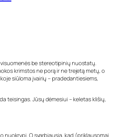
 visuomenės be stereotipinių nuostatų.
okos krimstos ne porą ir ne trejetą metų, o
nkoje siūloma įvairių – pradedantiesiems,
da teisingas. Jūsų dėmesiui – keletas klišių,
iko nuokrypį. O svarbiausia, kad (priklausomai