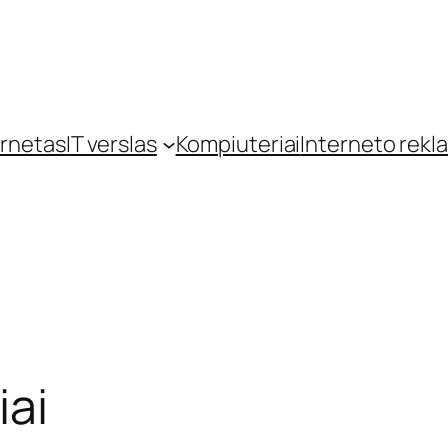
ernetas
IT verslas
Kompiuteriai
Interneto rekl
iai