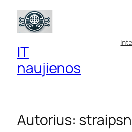
Eiti
prie
turinio
Int
IT
naujienos
Autorius:
straipsn