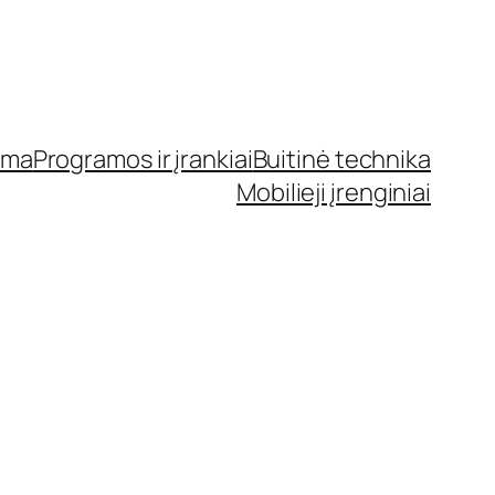
ama
Programos ir įrankiai
Buitinė technika
Mobilieji įrenginiai