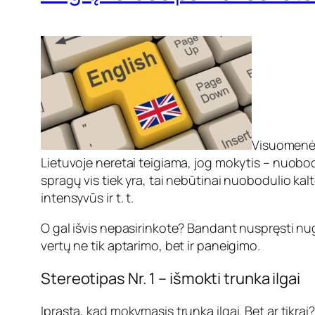
Visuomenėj
Lietuvoje neretai teigiama, jog mokytis – nuobod
spragų vis tiek yra, tai nebūtinai nuobodulio kal
intensyvūs ir t. t.
O gal išvis nepasirinkote? Bandant nuspręsti nuga
vertų ne tik aptarimo, bet ir paneigimo.
Stereotipas Nr. 1 – išmokti trunka ilgai
Įprasta, kad mokymasis trunka ilgai. Bet ar tikrai