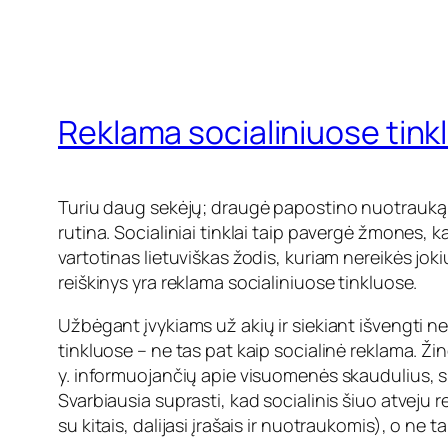
Reklama socialiniuose tink
Turiu daug sekėjų; draugė
papostino
nuotrauką i
rutina. Socialiniai tinklai taip pavergė žmones, 
vartotinas lietuviškas žodis, kuriam nereikės jok
reiškinys yra reklama socialiniuose tinkluose.
Užbėgant įvykiams už akių ir siekiant išvengti n
tinkluose – ne tas pat kaip socialinė reklama. Ž
y. informuojančių apie visuomenės skaudulius, ska
Svarbiausia suprasti, kad socialinis šiuo atveju r
su kitais, dalijasi įrašais ir nuotraukomis), o ne 