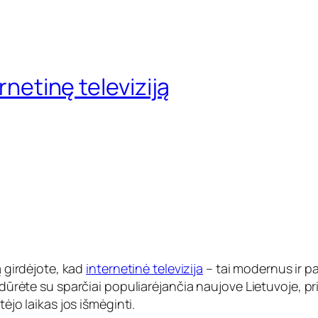
rnetinę televiziją
ą girdėjote, kad
internetinė televizija
– tai modernus ir p
sidūrėte su sparčiai populiarėjančia naujove Lietuvoje, p
tėjo laikas jos išmėginti.