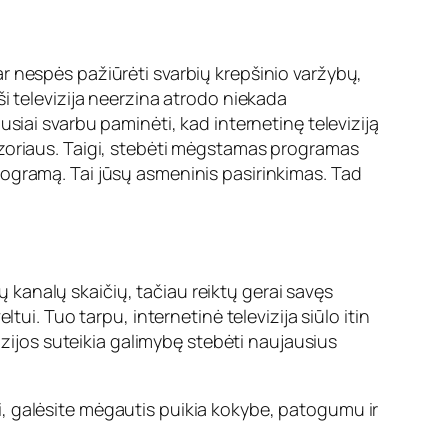
ą ar nespės pažiūrėti svarbių krepšinio varžybų,
i televizija neerzina atrodo niekada
siai svarbu paminėti, kad internetinę televiziją
levizoriaus. Taigi, stebėti mėgstamas programas
e programą. Tai jūsų asmeninis pasirinkimas. Tad
dų kanalų skaičių, tačiau reiktų gerai savęs
eltui. Tuo tarpu, internetinė televizija siūlo itin
izijos suteikia galimybę stebėti naujausius
igi, galėsite mėgautis puikia kokybe, patogumu ir