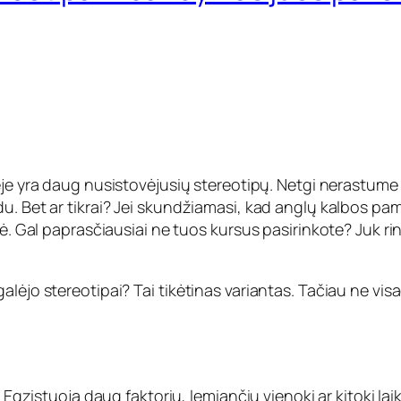
e yra daug nusistovėjusių stereotipų. Netgi nerastume
u. Bet ar tikrai? Jei skundžiamasi, kad anglų kalbos pam
tė. Gal paprasčiausiai ne tuos kursus pasirinkote? Juk ri
lėjo stereotipai? Tai tikėtinas variantas. Tačiau ne visa
? Egzistuoja daug faktorių, lemiančių vienokį ar kitokį la