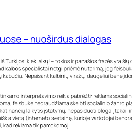
luose – nuoširdus dialogas
š Turkijos; kiek
laikų!
– tokios ir panašios frazės yra šių
kad kalbos specialistai netgi priėmė nutarimą, jog feisbuk
ių kabučių. Nepaisant kalbinių viražų, daugeliui bene įd
etinkamo interpretavimo reikia pabrėžti: reklama sociali
inoma, feisbuke nedraudžiama skelbti socialinio žanro pla
tinančių laikytis įstatymų, nepasiduoti blogai įtakai, ir
eiškia vietą (interneto svetainę, kurioje vartotojai bendra
tai, kad reklama tik pamokomoji.