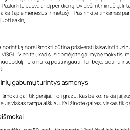
. Paskirkite pusvalandį per dieną. Dvidešimt minučių. Ir ta
laiką (apie mėnesius ir metus)… Pasirinkite tinkamas pa
uoti sakinį.
 norint ką nors išmokti būtina prisiversti įsisavinti tuzi
. VISGI… Vien tai, kad susidomėjote galimybe mokytis, reišk
uobodulį nėra nei ką postringauti. Tai, beje, sietina ir
i.
kirtinių gabumų turintys asmenys
 išmokti gali tik genijai. Toli gražu. Kas be ko, reikia įsij
ėjus viskas tampa aiškiau. Kai žinote gaires, viskas tik g
neišmokai
zdžiui, per 50, mokytis neverta. Vieni šitokiais teiginiais t