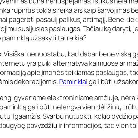
gyvenimas būna nenuspėjamas. Ištikus nelaimei
 rūpintis tokiais reikalais kaip šarvojimas be
 pagerbti pasaulį palikusį artimąjį. Bene kiek
dojimu susijusias paslaugas. Tačiau ką daryti, j
 paminklą užsakyti tai reikia?
 Visiškai nenuostabu, kad dabar bene viską gal
internetu yra puiki alternatyva kaimuose ar 
formaciją apie įmonės teikiamas paslaugas, tad
tėmis dekoracijomis.
Paminklai
gali būti užsakomi
dangi gyvename elektroniniame amžiuje, nėra ko
paminklą gali būti nelengva vien dėl žinių trūk
būtų ilgaamžis. Svarbu nutuokti, kokio dydžio p
i daugybę pavyzdžių ir informacijos, tad vien ta