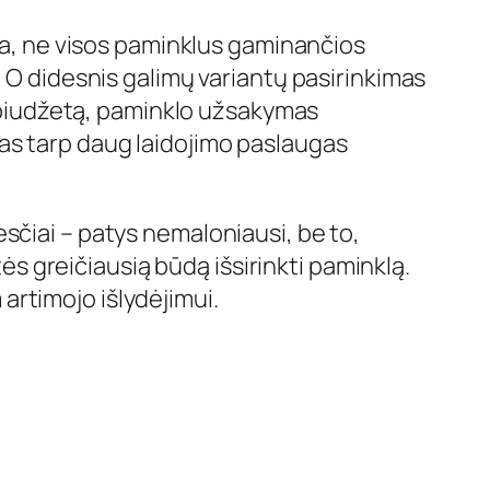
oma, ne visos paminklus gaminančios
. O didesnis galimų variantų pasirinkimas
nį biudžetą, paminklo užsakymas
as tarp daug laidojimo paslaugas
sčiai – patys nemaloniausi, be to,
tės greičiausią būdą išsirinkti paminklą.
artimojo išlydėjimui.