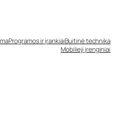
ama
Programos ir įrankiai
Buitinė technika
Mobilieji įrenginiai