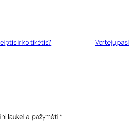
ptis ir ko tikėtis?
Vertėjų pas
ini laukeliai pažymėti
*