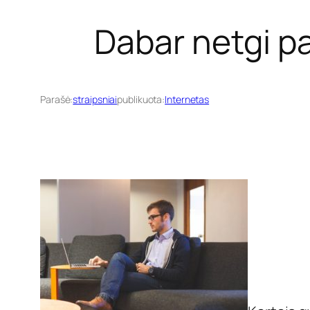
Dabar netgi p
Parašė:
straipsniai
publikuota:
Internetas