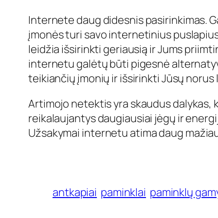
Internete daug didesnis pasirinkimas. Ga
įmonės turi savo internetinius puslapius
leidžia išsirinkti geriausią ir Jums pri
internetu galėtų būti pigesnė alternaty
teikiančių įmonių ir išsirinkti Jūsų norus
Artimojo netektis yra skaudus dalykas, 
reikalaujantys daugiausiai jėgų ir energij
Užsakymai internetu atima daug mažiau j
antkapiai
paminklai
paminklų gam