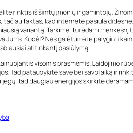
lite rinktis iš šimtų įmonių ir gamintojų. Žin
, tačiau faktas, kad internete pasiūla didesnė
imtiniausią variantą. Tarkime, turėdami menkes
va Jums. Kodėl? Nes galėtumėte palyginti kain
 labiausiai atitinkantį pasiūlymą.
kainuojantis visomis prasmėmis. Laidojimo rūpe
os. Tad pataupykite save bei savo laiką ir rinki
ėgų, tad daugiau energijos skirkite deramam 
yba