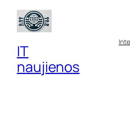
Eiti
prie
turinio
Int
IT
naujienos