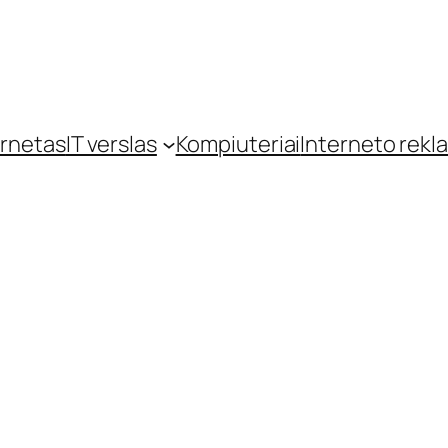
ernetas
IT verslas
Kompiuteriai
Interneto rekl