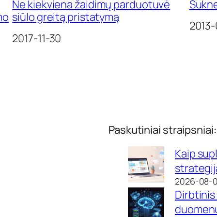
Ne kiekviena žaidimų parduotuvė
Sukne
mo
siūlo greitą pristatymą
Date
2013-
Date
2017-11-30
Paskutiniai straipsniai:
Kaip sup
strategi
2026-08-
Dirbtinis
duomenų 