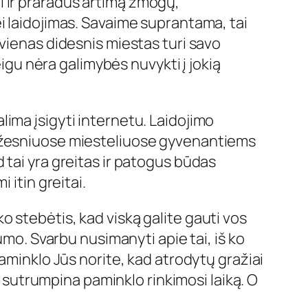
 ir praradus artimą žmogų,
i laidojimas. Savaime suprantama, tai
vienas didesnis miestas turi savo
eigu nėra galimybės nuvykti į jokią
ima įsigyti internetu. Laidojimo
mažesniuose miesteliuose gyvenantiems
 tai yra greitas ir patogus būdas
 itin greitai.
 stebėtis, kad viską galite gauti vos
umo. Svarbu nusimanyti apie tai, iš ko
aminklo Jūs norite, kad atrodytų gražiai
i sutrumpina paminklo rinkimosi laiką. O