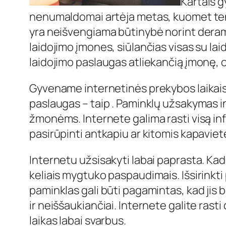
Kartais 
nenumaldomai artėja metas, kuomet tenka
yra neišvengiama būtinybė norint deramai
laidojimo įmones, siūlančias visas su lai
laidojimo paslaugas atliekančią įmonę, o
Gyvename internetinės prekybos laikais.
paslaugas – taip . Paminklų užsakymas 
žmonėms. Internete galima rasti visą in
pasirūpinti antkapiu ar kitomis kapavie
Internetu užsisakyti labai paprasta. Ka
keliais mygtuko paspaudimais. Išsirinkti 
paminklas gali būti pagamintas, kad jis 
ir neiššaukiančiai. Internete galite rast
laikas labai svarbus.