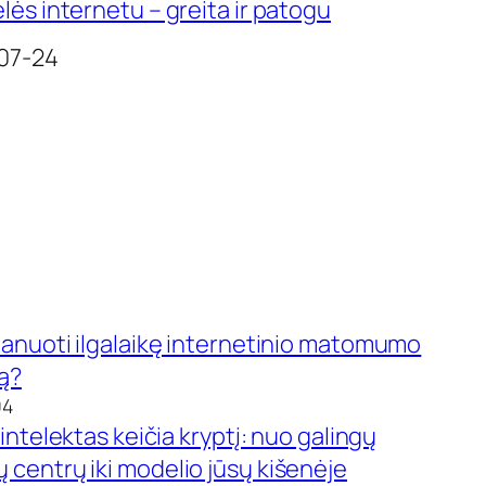
lės internetu – greita ir patogu
07-24
lanuoti ilgalaikę internetinio matomumo
ją?
04
 intelektas keičia kryptį: nuo galingų
centrų iki modelio jūsų kišenėje