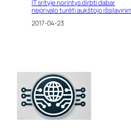
IT srityje norintys dirbti dabar
neprivalo turėti aukštojo išsilavini
Date
2017-04-23