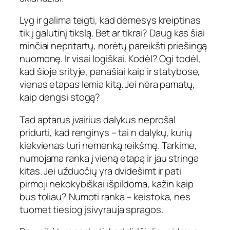
Lyg ir galima teigti, kad dėmesys kreiptinas
tik į galutinį tikslą. Bet ar tikrai? Daug kas šiai
minčiai nepritartų, norėtų pareikšti priešingą
nuomonę. Ir visai logiškai. Kodėl? Ogi todėl,
kad šioje srityje, panašiai kaip ir statybose,
vienas etapas lemia kitą. Jei nėra pamatų,
kaip dengsi stogą?
Tad aptarus įvairius dalykus neprošal
pridurti, kad renginys – tai n dalykų, kurių
kiekvienas turi nemenką reikšmę. Tarkime,
numojama ranka į vieną etapą ir jau stringa
kitas. Jei užduočių yra dvidešimt ir pati
pirmoji nekokybiškai išpildoma, kažin kaip
bus toliau? Numoti ranka – keistoka, nes
tuomet tiesiog įsivyrauja spragos.