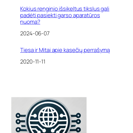
Kokius renginio išsikeltus tikslus gali
padėti pasiekti garso aparatūros
nuoma?
Date
2024-06-07
Tiesa ir Mitai apie kasečių perrašymą
Date
2020-11-11