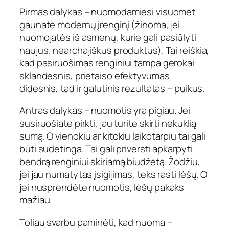
Pirmas dalykas – nuomodamiesi visuomet
gaunate modernų įrenginį (žinoma, jei
nuomojatės iš asmenų, kurie gali pasiūlyti
naujus, nearchajiškus produktus). Tai reiškia,
kad pasiruošimas renginiui tampa gerokai
sklandesnis, prietaiso efektyvumas
didesnis, tad ir galutinis rezultatas – puikus.
Antras dalykas – nuomotis yra pigiau. Jei
susiruošiate pirkti, jau turite skirti nekuklią
sumą. O vienokiu ar kitokiu laikotarpiu tai gali
būti sudėtinga. Tai gali priversti apkarpyti
bendrą renginiui skiriamą biudžetą. Žodžiu,
jei jau numatytas įsigijimas, teks rasti lėšų. O
jei nusprendėte nuomotis, lėšų pakaks
mažiau.
Toliau svarbu paminėti, kad nuoma –