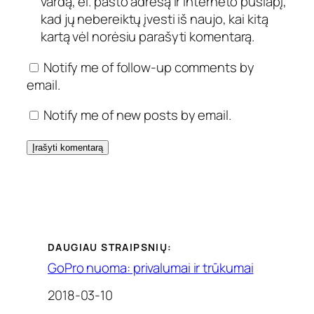
vardą, el. pašto adresą ir interneto puslapį,
kad jų nebereiktų įvesti iš naujo, kai kitą
kartą vėl norėsiu parašyti komentarą.
Notify me of follow-up comments by
email.
Notify me of new posts by email.
DAUGIAU STRAIPSNIŲ:
GoPro nuoma: privalumai ir trūkumai
Date
2018-03-10