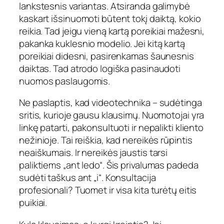
lankstesnis variantas. Atsiranda galimybė
kaskart išsinuomoti būtent tokį daiktą, kokio
reikia. Tad jeigu vieną kartą poreikiai mažesni,
pakanka kuklesnio modelio. Jei kitą kartą
poreikiai didesni, pasirenkamas šaunesnis
daiktas. Tad atrodo logiška pasinaudoti
nuomos paslaugomis.
Ne paslaptis, kad videotechnika – sudėtinga
sritis, kurioje gausu klausimų. Nuomotojai yra
linkę patarti, pakonsultuoti ir nepalikti kliento
nežinioje. Tai reiškia, kad nereikės rūpintis
neaiškumais. Ir nereikės jaustis tarsi
paliktiems „ant ledo“. Šis privalumas padeda
sudėti taškus ant „i“. Konsultacija
profesionali? Tuomet ir visa kita turėtų eitis
puikiai.