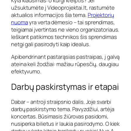
Kyla klausimas: o kurgi kreiptis? Jei
užsuktumėte į Videoprojektai.lt, rastumėte
aktualios informacijos šia tema.
Projektorių
nuoma
yra verta dėmesio – tai sprendimas,
teigiamai įvertintas ne vieno organizatoriaus.
Ieškant patikimos technikos šis sprendimas
netgi gali pasirodyti kaip idealus.
Apibendrinant pastarąsias pastraipas, į galvą
ateina keli žodžiai: mažiau rūpesčių, daugiau
efektyvumo.
Darbų paskirstymas ir etapai
Dabar – antroji straipsnio dalis. Joje svarbi
darbų paskirstymo tema. Pavyzdžiui, artėja
koncertas. Būsimasis žiūrovas pasidomi,
nusiperka bilietus ir laukia pasirodymo. O kiek