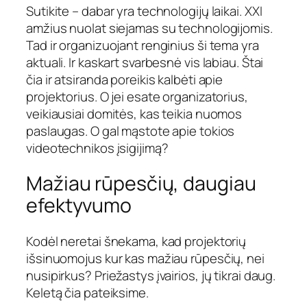
Sutikite – dabar yra technologijų laikai. XXI
amžius nuolat siejamas su technologijomis.
Tad ir organizuojant renginius ši tema yra
aktuali. Ir kaskart svarbesnė vis labiau. Štai
čia ir atsiranda poreikis kalbėti apie
projektorius. O jei esate organizatorius,
veikiausiai domitės, kas teikia nuomos
paslaugas. O gal mąstote apie tokios
videotechnikos įsigijimą?
Mažiau rūpesčių, daugiau
efektyvumo
Kodėl neretai šnekama, kad projektorių
išsinuomojus kur kas mažiau rūpesčių, nei
nusipirkus? Priežastys įvairios, jų tikrai daug.
Keletą čia pateiksime.