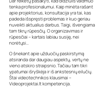
Dar reikėtų pasakyti, kad didžiulis vaidmuo
tenka profesionalumui. Kaip minėta rašant
apie projektorius, konsultacija yra tai, kas
padeda išspręsti problemas ir kuo geriau
nuveikti aktualius darbus. Taigi, išvengiama
tam tikrų rūpesčių. O organizavimas ir
rūpesčiai – kartais labiau susiję, nei
norėtųsi…
O šnekant apie užduočių paskirstymą
atsiranda dar daugiau aspektų, vertų ne
vieno atskiro straipsnio. Tačiau tam tikri
ypatumai išryškėja ir iš ankstesnių eilučių.
Štai videotechnikos klausimai –
Videoprojektai.lt kompetencija.