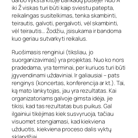
darbo vyksta kitoje barikadų pusėje! Nuo A
iki Ž viskas turi būti kaip sviestu patepta,
reikalingas susitelkimas, tenka skambinti,
teirautis, galvoti, pergalvoti, vėl skambinti,
vėl teirautis… Žodžiu, įsisukama ir bandoma
kuo geriau sutvarkyti reikalus.
Ruošimasis renginiui (tiksliau, jo
suorganizavimas) yra projektas. Nuo ko nors
pradedama, yra terminai, per kuriuos turi būti
įgyvendinami uždaviniai. Ir galiausiai – pats
renginys (koncertas, konferencija ar kt.). Tai,
ką mato lankytojas, jau yra rezultatas. Kai
organizatoriams galvoje gimsta idėja, jie
tikisi, kad tas rezultatas bus puikus. Gal
ilgainiui tikėjimas kiek susvyruoja, tačiau
visuomet stengiamasi, kad kiekviena
užduotis, kiekviena proceso dalis vyktų
sklandžiai.