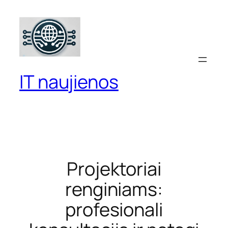
Eiti
prie
turinio
IT naujienos
Projektoriai
renginiams:
profesionali