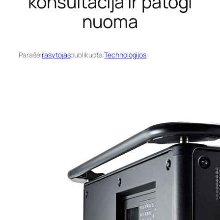
konsultacija ir patogi
nuoma
Parašė:
rasytojas
publikuota:
Technologijos