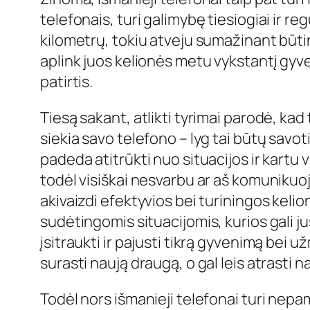
telefonais, turi galimybę tiesiogiai ir re
kilometrų, tokiu atveju sumažinant būtin
aplink juos kelionės metu vykstantį gyven
patirtis.
Tiesą sakant, atlikti tyrimai parodė, kad
siekia savo telefono – lyg tai būtų sav
padeda atitrūkti nuo situacijos ir kartu v
todėl visiškai nesvarbu ar aš komuniku
akivaizdi efektyvios bei turiningos keli
sudėtingomis situacijomis, kurios gali jus
įsitraukti ir pajusti tikrą gyvenimą bei 
surasti naują draugą, o gal leis atrasti 
Todėl nors išmanieji telefonai turi nepa