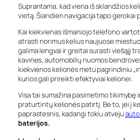
Suprantama, kad viena iš sklandžios kel
vietą. Šiandien navigacija tapo gerokai 
Kai kiekvienas išmaniojo telefono vartot
atrasti norimus kelius naujuose miestuo
galima lengvai ir greitai surasti viešąjį
kavines, automobilių nuomos bendroves i
kiekvienos kelionės metu pagrindiniu „i
kurios gali prireikti efektyviai kelionei.
Visa tai sumažina pasimetimo tikimybę ir
praturtintų kelionės patirtį. Be to, jei 
paprastesnis, kadangi tokiu atveju
autom
baterijos.