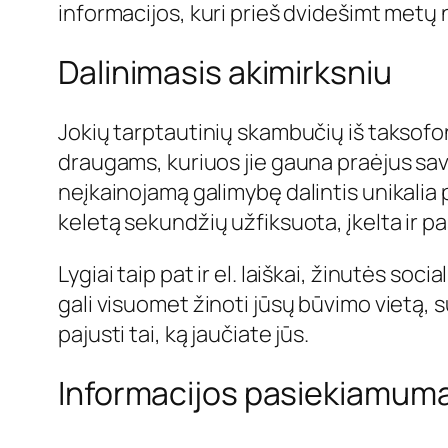
informacijos, kuri prieš dvidešimt metų 
Dalinimasis akimirksniu
Jokių tarptautinių skambučių iš taksofo
draugams, kuriuos jie gauna praėjus sav
neįkainojamą galimybę dalintis unikalia p
keletą sekundžių užfiksuota, įkelta ir pa
Lygiai taip pat ir el. laiškai, žinutės soc
gali visuomet žinoti jūsų būvimo vietą, s
pajusti tai, ką jaučiate jūs.
Informacijos pasiekiamum