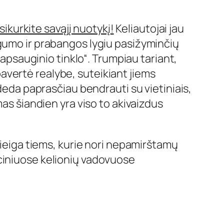
sikurkite savąjį nuotykį
!
Keliautojai jau
ugumo ir prabangos lygiu pasižyminčių
„apsauginio tinklo“. Trumpiau tariant,
 pavertė realybe, suteikiant jiems
adeda paprasčiau bendrauti su vietiniais,
mas šiandien yra viso to akivaizdus
rieiga tiems, kurie nori nepamirštamų
iciniuose kelionių vadovuose