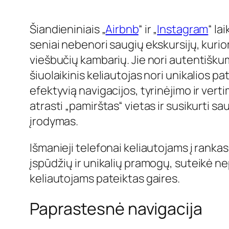
Šiandieniniais „
Airbnb
“ ir „
Instagram
“ la
seniai nebenori saugių ekskursijų, kuri
viešbučių kambarių. Jie nori autentiškumo
šiuolaikinis keliautojas nori unikalios pa
efektyvią navigacijos, tyrinėjimo ir ver
atrasti „pamirštas“ vietas ir susikurti 
įrodymas.
Išmanieji telefonai keliautojams į ranka
įspūdžių ir unikalių pramogų, suteikė n
keliautojams pateiktas gaires.
Paprastesnė navigacija