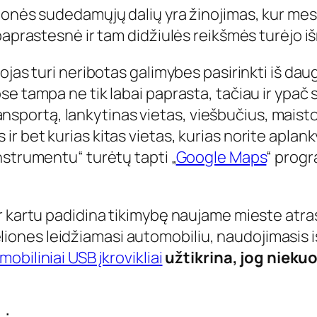
ionės sudedamųjų dalių yra žinojimas, kur mes 
paprastesnė ir tam didžiulės reikšmės turėjo iš
ojas turi neribotas galimybes pasirinkti iš dau
se tampa ne tik labai paprasta, tačiau ir ypač
 transportą, lankytinas vietas, viešbučius, mais
r bet kurias kitas vietas, kurias norite aplan
nstrumentu“ turėtų tapti „
Google Maps
“ progr
 kartu padidina tikimybę naujame mieste atras
į keliones leidžiamasi automobiliu, naudojimasis
obiliniai USB įkrovikliai
užtikrina, jog nieku