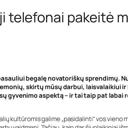
ji telefonai pakeitė 
asauliui begalę novatoriškų sprendimų. Nu
monių, skirtų mūsų darbui, laisvalaikiui i
sų gyvenimo aspektą – ir tai taip pat labai
alių kultūromis galime „pasidalinti“ vos vieno
varbų vaidmenį.
Tačiau, kaip dar šiuolaikiniai i