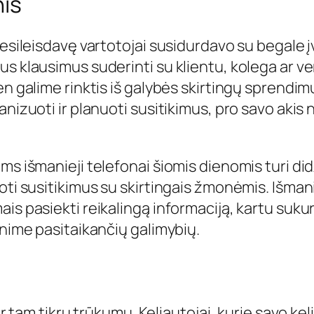
nis
esileisdavę vartotojai susidurdavo su begale įva
 klausimus suderinti su klientu, kolega ar vers
en galime rinktis iš galybės skirtingų sprendi
anizuoti ir planuoti susitikimus, pro savo akis
ms išmanieji telefonai šiomis dienomis turi did
oti susitikimus su skirtingais žmonėmis. Išmani
ais pasiekti reikalingą informaciją, kartu suk
enime pasitaikančių galimybių.
 ir tam tikrų trūkumų. Keliautojai, kurie savo k