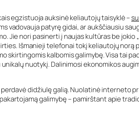
ikais egzistuoja auksinė keliautojų taisyklė –
su
oms vadovauja patyrę gidai, ar aukščiausiu sa
. Jie nori pasinerti į naujas kultūras be jokio 
tirties. Išmanieji telefonai tokį keliautojų norą
timo skirtingomis kalbomis galimybę. Visa tai p
sau unikalų nuotykį. Dalinimosi ekonomikos augi
s perdavė didžiulę galią. Nuolatinė interneto p
epakartojamą galimybę – pamirštant apie trad