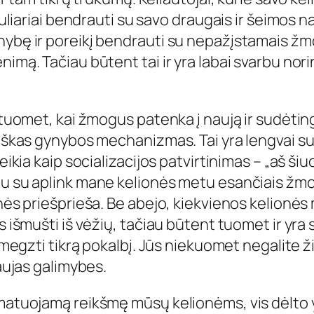
guliariai bendrauti su savo draugais ir šeimos na
ybę ir poreikį bendrauti su nepažįstamais žmon
imą. Tačiau būtent tai ir yra labai svarbu norint
 tuomet, kai žmogus patenka į naują ir sudėtingą
otiškas gynybos mechanizmas. Tai yra lengvai s
eikia kaip socializacijos patvirtinimas – „
aš šiu
oju su aplink mane kelionės metu esančiais ž
onės priešprieša. Be abejo, kiekvienos kelionės
 išmušti iš vėžių, tačiau būtent tuomet ir yra s
užmegzti tikrą pokalbį. Jūs niekuomet negalite ž
naujas galimybes.
matuojamą reikšmę mūsų kelionėms, vis dėlto yra