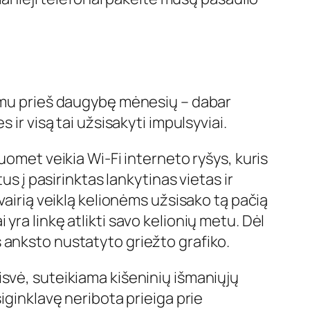
kymu prieš daugybę mėnesių – dabar
ir visą tai užsisakyti impulsyviai.
uomet veikia Wi-Fi interneto ryšys, kuris
us į pasirinktas lankytinas vietas ir
vairią veiklą kelionėms užsisako tą pačią
i yra linkę atlikti savo kelionių metu. Dėl
 iš anksto nustatyto griežto grafiko.
laisvė, suteikiama kišeninių išmaniųjų
iginklavę neribota prieiga prie