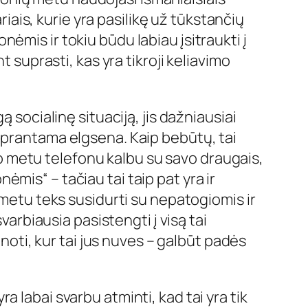
riais, kurie yra pasilikę už tūkstančių
ėmis ir tokiu būdu labiau įsitraukti į
 suprasti, kas yra tikroji keliavimo
 socialinę situaciją, jis dažniausiai
uprantama elgsena. Kaip bebūtų, tai
o metu telefonu kalbu su savo draugais,
monėmis
“ – tačiau tai taip pat yra ir
 metu teks susidurti su nepatogiomis ir
varbiausia pasistengti į visą tai
inoti, kur tai jus nuves – galbūt padės
 labai svarbu atminti, kad tai yra tik