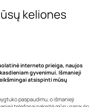
mūsų keliones
olatinė interneto prieiga, naujos
r kasdieniam gyvenimui. Išmanieji
 reikšmingai atsispinti mūsų
 mygtuko paspaudimu, o išmanieji
šmanieji telefonai pakeitė mūsų pasaulio