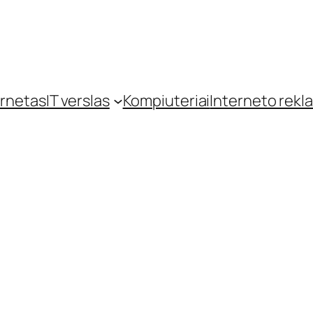
ernetas
IT verslas
Kompiuteriai
Interneto rekl