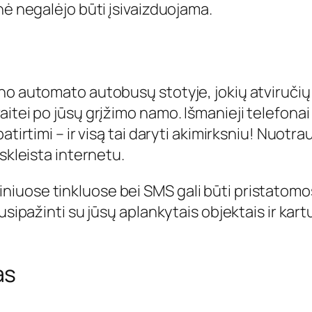
nė negalėjo būti įsivaizduojama.
no automato autobusų stotyje, jokių atviručių
aitei po jūsų grįžimo namo. Išmanieji telefona
atirtimi – ir visą tai daryti akimirksniu! Nuotra
skleista internetu.
ialiniuose tinkluose bei SMS gali būti pristatomo
usipažinti su jūsų aplankytais objektais ir kar
as