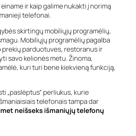
einame ir kaip galime nukakti į norimą
manieji telefonai.
gybės skirtingų mobiliųjų programėlių,
 smagu. Mobiliųjų programėlių pagalba
to prekių parduotuves, restoranus ir
kyti savo kelionės metu. Žinoma,
amėlė, kuri turi bene kiekvieną funkciją,
ti „paslėptus“ perliukus, kurie
 išmaniaisiais telefonais tampa dar
omet neišseks išmaniųjų telefonų