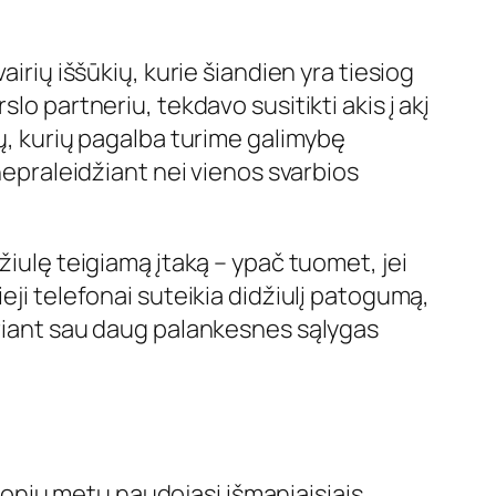
irių iššūkių, kurie šiandien yra tiesiog
lo partneriu, tekdavo susitikti akis į akį
mų, kurių pagalba turime galimybę
 nepraleidžiant nei vienos svarbios
žiulę teigiamą įtaką – ypač tuomet, jei
eji telefonai suteikia didžiulį patogumą,
uriant sau daug palankesnes sąlygas
elionių metu naudojasi išmaniaisiais