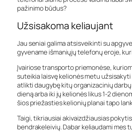
pažinimo būdus?
Užsisakoma keliaujant
Jau seniai galima atsisveikinti su apgy
gyvename išmaniųjų telefonų eroje, kurioj
Įvairiose transporto priemonėse, kuriomi
suteikia laisvę kelionės metu užsisakyti 
atlikti daugybę kitų organizacinių darbų
dieną arba iki jų kelionės likus 1-2 dienom
šios priežasties kelionių planai tapo lank
Taigi, tikriausiai akivaizdžiausias pokyti
bendrakeleivių. Dabar keliaudami mes tur