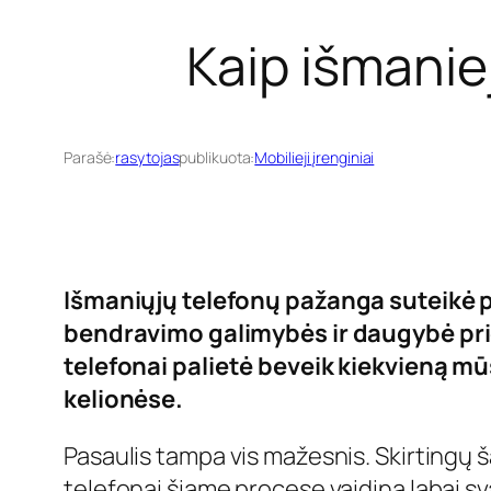
Kaip išmanie
Parašė:
rasytojas
publikuota:
Mobilieji įrenginiai
Išmaniųjų telefonų pažanga suteikė p
bendravimo galimybės ir daugybė prie
telefonai palietė beveik kiekvieną mū
kelionėse.
Pasaulis tampa vis mažesnis. Skirtingų š
telefonai šiame procese vaidina labai s