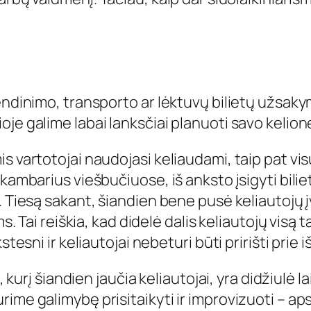
vendinimo, transporto ar lėktuvų bilietų užsa
e galime labai lanksčiai planuoti savo keliones 
s vartotojai naudojasi keliaudami, taip pat vis
kambarius viešbučiuose, iš anksto įsigyti biliet
. Tiesą sakant, šiandien bene pusė keliautojų į
s. Tai reiškia, kad didelė dalis keliautojų visą ta
stesni ir keliautojai nebeturi būti pririšti prie
s, kurį šiandien jaučia keliautojai, yra didžiulė 
ime galimybę prisitaikyti ir improvizuoti – aps