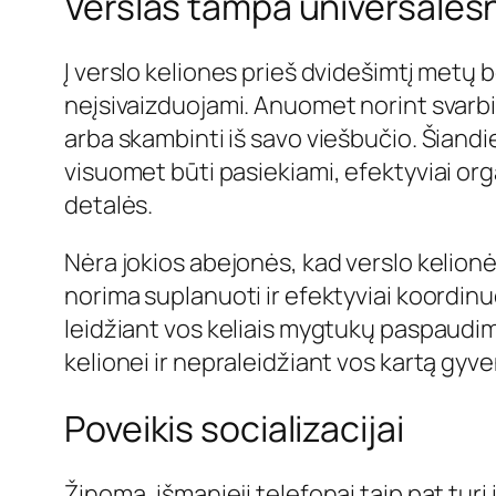
Verslas tampa universales
Į verslo keliones prieš dvidešimtį metų b
neįsivaizduojami. Anuomet norint svarbius
arba skambinti iš savo viešbučio. Šiandi
visuomet būti pasiekiami, efektyviai org
detalės.
Nėra jokios abejonės, kad verslo kelionė
norima suplanuoti ir efektyviai koordinu
leidžiant vos keliais mygtukų paspaudim
kelionei ir nepraleidžiant vos kartą gyv
Poveikis socializacijai
Žinoma, išmanieji telefonai taip pat turi