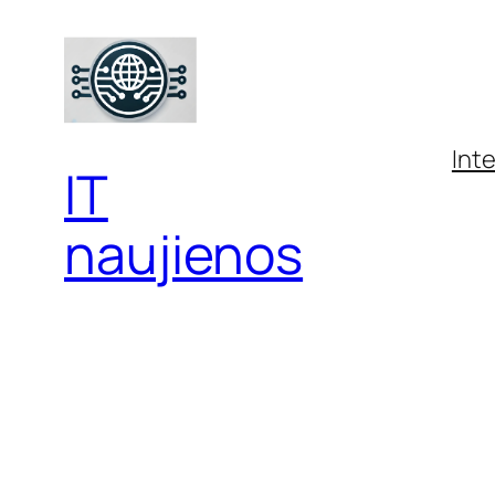
Eiti
prie
turinio
Int
IT
naujienos