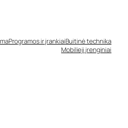
ama
Programos ir įrankiai
Buitinė technika
Mobilieji įrenginiai