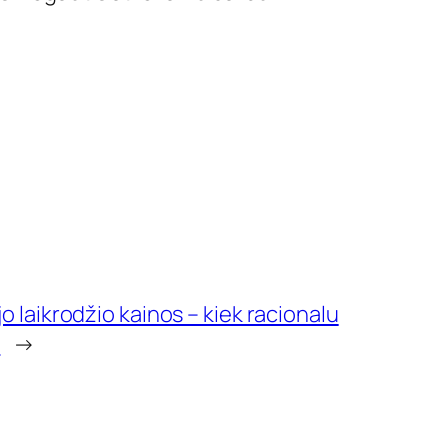
o laikrodžio kainos – kiek racionalu
?
→