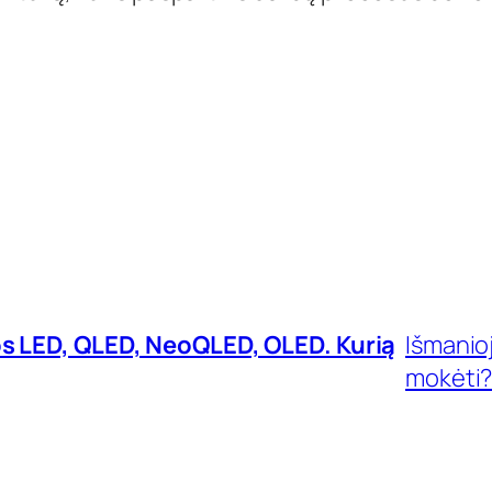
os LED, QLED, NeoQLED, OLED. Kurią
Išmanioj
mokėti