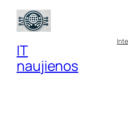
Eiti
prie
turinio
Int
IT
naujienos