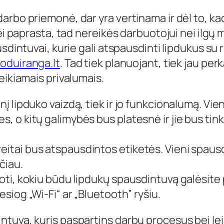
rbo priemonė, dar yra vertinama ir dėl to, kad
bei paprasta, tad nereikės darbuotojui nei ilg
usdintuvai, kurie gali atspausdinti lipdukus su
koduiranga.lt
. Tad tiek planuojant, tiek jau per
eikiamais privalumais.
inį lipduko vaizdą, tiek ir jo funkcionalumą. V
es, o kitų galimybės bus platesnė ir jie bus ti
eitai bus atspausdintos etiketės. Vieni spausdin
ėčiau.
noti, kokiu būdu lipdukų spausdintuvą galėsite p
esiog „Wi-Fi“ ar „Bluetooth” ryšiu.
ntuvą, kuris paspartins darbų procesus bei le