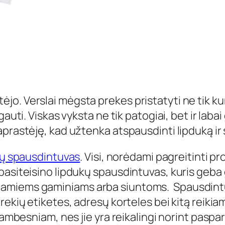
o. Verslai mėgsta prekes pristatyti ne tik kur
auti. Viskas vyksta ne tik patogiai, bet ir labai 
prastėję, kad užtenka atspausdinti lipduką ir s
kų spausdintuvas
. Visi, norėdami pagreitinti pr
asiteisino lipdukų spausdintuvas, kuris geba g
miems gaminiams arba siuntoms. Spausdintuvai
rekių etiketes, adresų korteles bei kitą reikia
tambesniam, nes jie yra reikalingi norint paspa