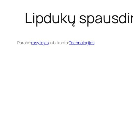
Lipdukų spausdint
Parašė:
rasytojas
publikuota:
Technologijos