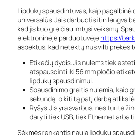
Lipdukų spausdintuvas, kaip pagalbinė da
universalūs. Jais darbuotis itin lengva 
kad jis kuo greičiau imtųsi veiksmų. Spa
elektroninėje parduotuvėje
https://bar
aspektus, kad netektų nusivilti prekės t
Etikečių dydis. Jis nulems tiek estet
atspausdinti iki 56 mm pločio etiket
lipdukų spausdinimui.
Spausdinimo greitis nulemia, kaip gr
sekundę, o kiti tą patį darbą atliks l
Ryšys. Jis yra svarbus, nes turite ži
daryti tiek USB, tiek Ethernet arba ti
Sėkmės renkantis naują lipdukų spausdi