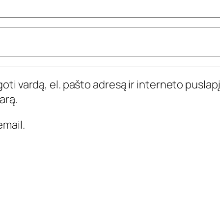
ti vardą, el. pašto adresą ir interneto puslapį,
arą.
mail.