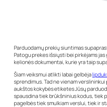
Parduodamų prekių siuntimas supaprastėj
Patogu prekes išsiųsti bei pirkėjams jas g
kelionės dokumentai, kurie yra taip supa
Šiam veiksmui atlikti labai gelbėja
lipdu
sprendimus. Tad ne vienam verslininkui p
aukštos kokybės etiketes Jūsų parduoda
spausdina tiek brūkšninius kodus, tiek p
pagelbės tiek smulkiam verslui, tiek ir s