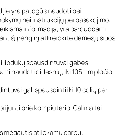
 jie yra patogūs naudoti bei
ų mokymų nei instrukcijų perpasakojimo,
 reikiama informacija, yra parduodami
kant šį įrenginį atkreipkite dėmesį į šiuos
ieni lipdukų spausdintuvai gebės
nkami naudoti didesnių, iki 105mm pločio
tuvai gali spausdinti iki 10 colių per
rijunti prie kompiuterio. Galima tai
is mėgautis atliekamu darbu.