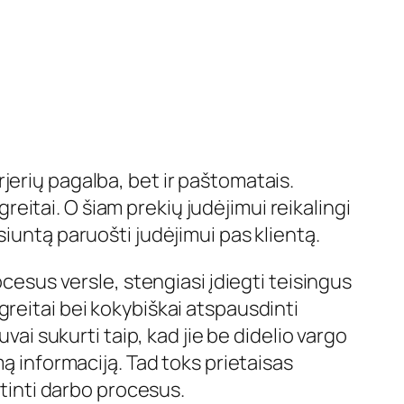
jerių pagalba, bet ir paštomatais.
greitai. O šiam prekių judėjimui reikalingi
iuntą paruošti judėjimui pas klientą.
ocesus versle, stengiasi įdiegti teisingus
reitai bei kokybiškai atspausdinti
 sukurti taip, kad jie be didelio vargo
mą informaciją. Tad toks prietaisas
rtinti darbo procesus.