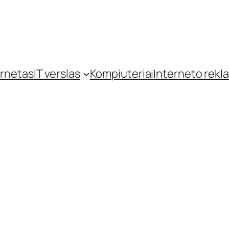
ernetas
IT verslas
Kompiuteriai
Interneto rekl