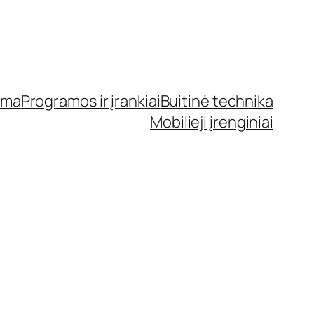
ama
Programos ir įrankiai
Buitinė technika
Mobilieji įrenginiai