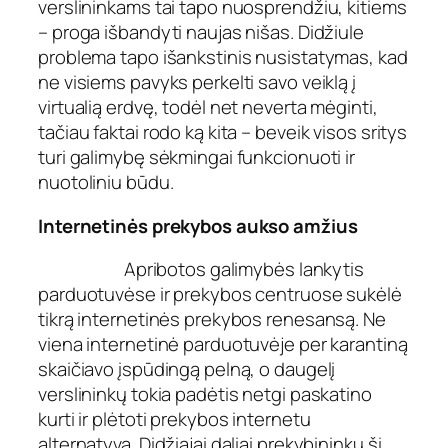
verslininkams tai tapo nuosprendžiu, kitiems
– proga išbandyti naujas nišas. Didžiule
problema tapo išankstinis nusistatymas, kad
ne visiems pavyks perkelti savo veiklą į
virtualią erdvę, todėl net neverta mėginti,
tačiau faktai rodo ką kita – beveik visos sritys
turi galimybę sėkmingai funkcionuoti ir
nuotoliniu būdu.
Internetinės prekybos aukso amžius
Apribotos galimybės lankytis
parduotuvėse ir prekybos centruose sukėlė
tikrą internetinės prekybos renesansą. Ne
viena internetinė parduotuvėje per karantiną
skaičiavo įspūdingą pelną, o daugelį
verslininkų tokia padėtis netgi paskatino
kurti ir plėtoti prekybos internetu
alternatyvą. Didžiajai daliai prekybininkų ši