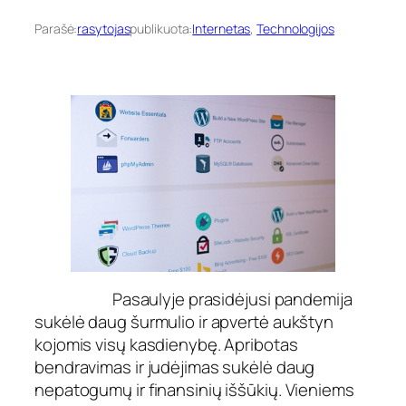
Parašė:
rasytojas
publikuota:
Internetas
, 
Technologijos
Pasaulyje prasidėjusi pandemija
sukėlė daug šurmulio ir apvertė aukštyn
kojomis visų kasdienybę. Apribotas
bendravimas ir judėjimas sukėlė daug
nepatogumų ir finansinių iššūkių. Vieniems