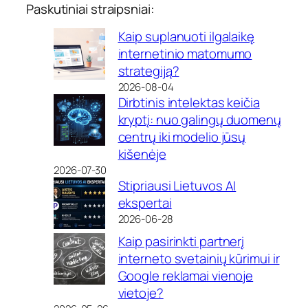
Paskutiniai straipsniai:
Kaip suplanuoti ilgalaikę
internetinio matomumo
strategiją?
2026-08-04
Dirbtinis intelektas keičia
kryptį: nuo galingų duomenų
centrų iki modelio jūsų
kišenėje
2026-07-30
Stipriausi Lietuvos AI
ekspertai
2026-06-28
Kaip pasirinkti partnerį
interneto svetainių kūrimui ir
Google reklamai vienoje
vietoje?