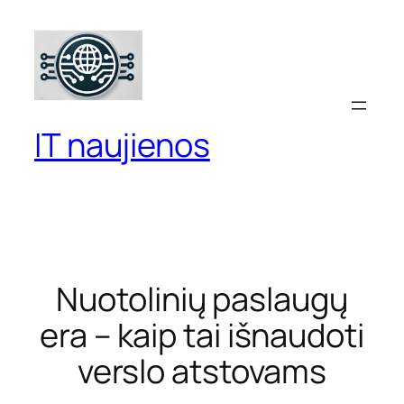
Eiti
prie
turinio
IT naujienos
Nuotolinių paslaugų
era – kaip tai išnaudoti
verslo atstovams