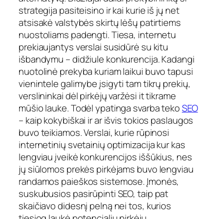
strategija pasiteisino ir kai kurie iš jų net
atsisakė valstybės skirtų lėšų patirtiems
nuostoliams padengti. Tiesa, internetu
prekiaujantys verslai susidūrė su kitu
išbandymu – didžiule konkurencija. Kadangi
nuotolinė prekyba kuriam laikui buvo tapusi
vienintele galimybe įsigyti tam tikrų prekių,
verslininkai dėl pirkėjų varžėsi it tikrame
mūšio lauke. Todėl ypatinga svarba teko
SEO
– kaip kokybiškai ir ar išvis tokios paslaugos
buvo teikiamos. Verslai, kurie rūpinosi
internetinių svetainių optimizacija kur kas
lengviau įveikė konkurencijos iššūkius, nes
jų siūlomos prekės pirkėjams buvo lengviau
randamos paieškos sistemose. Įmonės,
suskubusios pasirūpinti SEO, taip pat
skaičiavo didesnį pelną nei tos, kurios
tiesiog laukė potencialių pirkėjų.