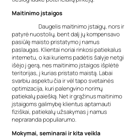
Maitinimo įstaigos
Daugelis maitinimo įstaigų, nors ir
patyrė nuostolių, bent dalį jų kompensavo
pasiūlę maisto pristatymo į namus
paslaugas. Klientai noriai rinkosi patiekalus
internetu, o kai kuriems padėtis šalyje netgi
išėjo į gerą, nes maitinimo įstaigos išplėtė
teritorijas, į kurias pristato maistą. Labai
svarbiu aspektu čia ir vėl tapo svetainės
optimizacija, kuri palengvino norimų
patiekalų paiešką. Net ir grąžinus maitinimo
įstaigoms galimybę klientus aptarnauti
fiziškai, patiekalų užsakymas į namus
nepraranda populiarumo.
Mokymai, seminarai ir kita veikla