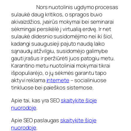
Nors nuotolinis ugdymo procesas
sulaukė daug kritikos, o spragos buvo
akivaizdžios, įvairūs mokymai bei seminarai
sėkmingai persikėlė į virtualią erdvę. Ir net
sulaukė didesnio susidomėjimo nei iki šiol,
kadangi suaugusieji pajuto naudą laiko
sąnaudų atžvilgiu, susidomėjo galimybe
gauti įrašus ir peržiūrėti juos patogiu metu.
Karantino metu nuotoliniai mokymai tikrai
išpopuliarėjo, o jų sėkmės garantu tapo
aktyvi reklama
internete
– socialiniuose
tinkluose bei paieškos sistemose.
Apie tai, kas yra SEO
skaitykite šioje
nuorodoje
.
Apie SEO paslaugas
skaitykite šioje
nuorodoje
.