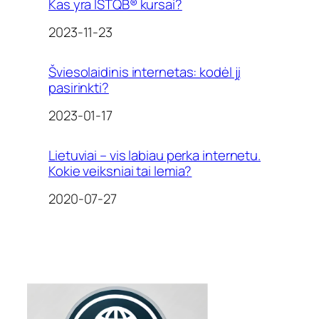
Kas yra ISTQB® kursai?
Date
2023-11-23
Šviesolaidinis internetas: kodėl jį
pasirinkti?
Date
2023-01-17
Lietuviai – vis labiau perka internetu.
Kokie veiksniai tai lemia?
Date
2020-07-27